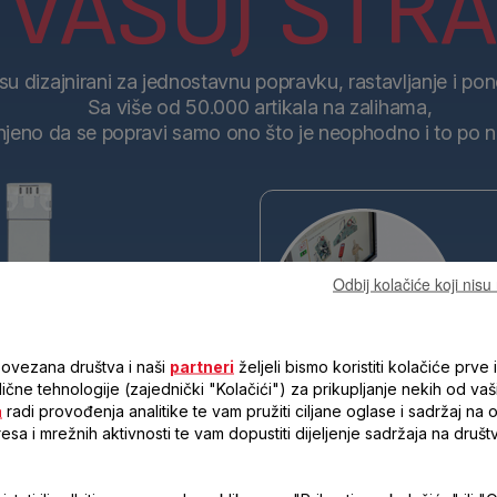
VAŠOJ STRAN
su dizajnirani za jednostavnu popravku, rastavljanje i pon
Sa više od 50.000 artikala na zalihama,
njeno da se popravi samo ono što je neophodno i to po naj
Odbij kolačiće koji nis
povezana društva i naši
partneri
željeli bismo koristiti kolačiće prve i
 slične tehnologije (zajednički "Kolačići") za prikupljanje nekih od vaš
a
radi provođenja analitike te vam pružiti ciljane oglase i sadržaj na
Tefal inženjeri razvijaju proi
resa i mrežnih aktivnosti te vam dopustiti dijeljenje sadržaja na druš
informacijama sa terena, čineć
lakšim za ponovno sastavljanje
sistematski analizira kako bi s