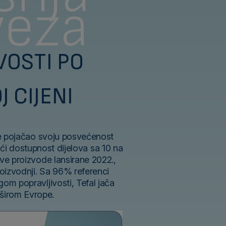
veza
VOSTI PO
 CIJENI
 je pojačao svoju posvećenost
ći dostupnost dijelova sa 10 na
ve proizvode lansirane 2022.,
roizvodnji. Sa 96% referenci
om popravljivosti, Tefal jača
širom Evrope.