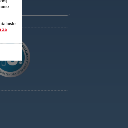
dbij
noj cijeni".
ićemo
 da biste
a za