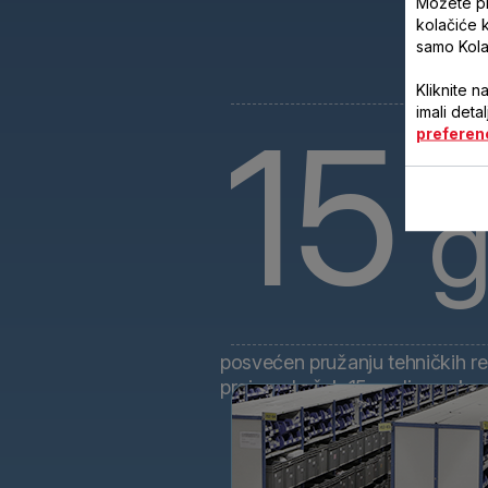
Možete pri
kolačiće 
samo Kola
Kliknite n
imali deta
15
preferen
g
posvećen pružanju tehničkih re
proizvode čak 15 godina nakon