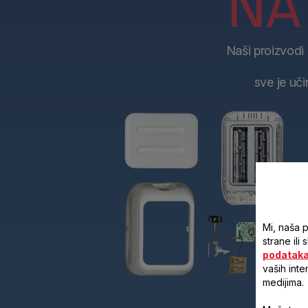
NA 
Naši proizvodi 
sve je uči
Mi, naša 
strane ili
podatak
vaših inte
medijima.