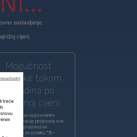
I...
ovno sastavljanje.
nižoj cijeni.
Mogućnost
popravke tokom
u neophodni
15 godina po
razumnoj cijeni
li treće
ih
 osnovu
zvode zasnovane na povratnim
tvenim
i nove generacije proizvoda sve
. Svaki novi proizvod se
e kvalifikovao za oznaku "15-