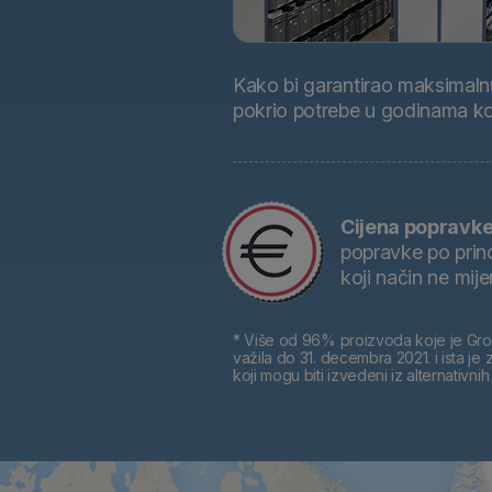
Kako bi garantirao maksimalnu 
pokrio potrebe u godinama koj
Cijena popravke 
popravke po princ
koji način ne mije
* Više od 96% proizvoda koje je Grou
važila do 31. decembra 2021. i ista j
koji mogu biti izvedeni iz alternativnih