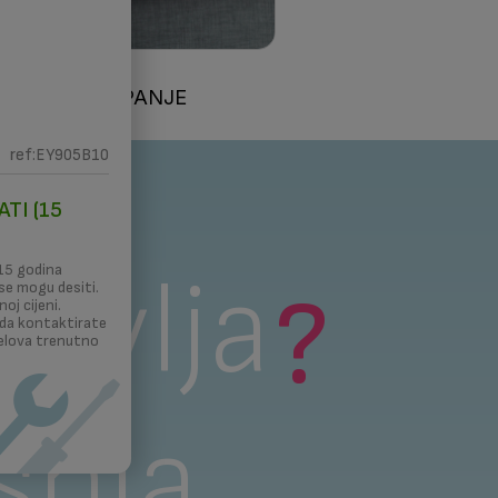
A
3D ŠTAMPANJE
ref:EY905B10
ta
TI (15
tavlja
15 godina
?
 se mogu desiti.
oj cijeni.
i da kontaktirate
jelova trenutno
5-
šnja