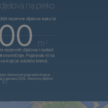
 dijelova na preko
išti rezervne dijelove kako bi
000
m
2
i rezervnih dijelova i nudeći
 ekonomičnije. Popravak ni na
ova koje je odobrio brend..
dišnjom obavezom popravke koja je
ine
1. januara 2022.. Rezervni dijelovi