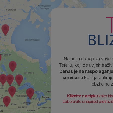
BLI
Najbolju uslugu za vaše 
Tefal u, koji će uvijek traž
Danas je na raspolaganju
servisera
koji garantiraj
obzira na z
Kliknite na tipku
kako bis
zaboravite unaprijed pretraži