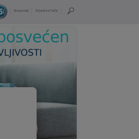
Bosanski
SlijediteTefal