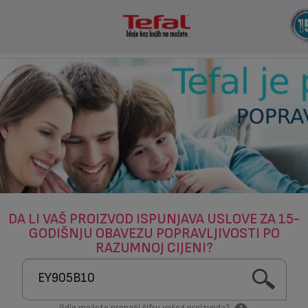
DA LI VAŠ PROIZVOD ISPUNJAVA USLOVE ZA 15-
GODIŠNJU OBAVEZU POPRAVLJIVOSTI PO
RAZUMNOJ CIJENI?
Gdje možete pronaći šifru vašeg proizvoda?