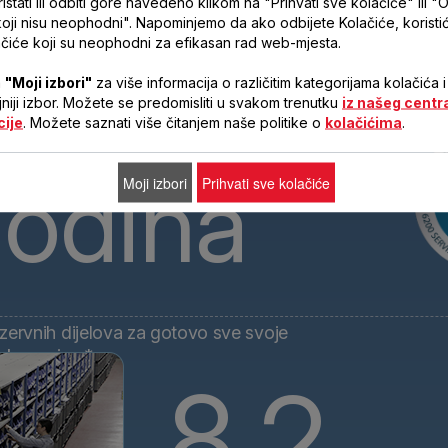
stati ili odbiti gore navedeno klikom na "Prihvati sve kolačiće" ili "O
godišnja popravljivost po razum
koji nisu neophodni". Napominjemo da ako odbijete Kolačiće, korist
čiće koji su neophodni za efikasan rad web-mjesta.
a
"Moji izbori"
za više informacija o različitim kategorijama kolačića i
ljniji izbor. Možete se predomisliti u svakom trenutku
iz našeg centr
cije
. Možete saznati više čitanjem naše politike o
kolačićima
.
odina
Tefal je
Moji izbori
Prihvati sve kolačiće
zervnih dijelova za gotovo sve svoje
 kupovine.*
8,2