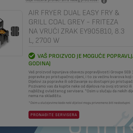
AIR FRYER DUAL EASY FRY &
GRILL COAL GREY - FRITEZA
KAKO TO URADITI?
SERVISERI
NAŠA RJEŠENJ
NA VRUĆI ZRAK EY905B10, 8.3
L, 2700 W
>Š
VAŠ PROIZVOD JE MOGUĆE POPRAVLJA
GODINA)
preds
Vaš proizvod ispunjava obavezu popravljivosti Groupe SEB 
popravke po pristupačnoj cijeni, i to za većinu kvarova koji
Dijelovi za popravke ili održavanje su dostupni po pristupačn
Pozivamo vas da kupite neke od dijelova na ovoj stranici il
najbližeg ovlaštenog servisera. *Osim u slučaju da nekih di
1
nema na skladištu.
* Osim u slučajevima kada neki dijelovi mogu privremeno biti nedostupni.
godi
PRONAĐITE SERVISERA