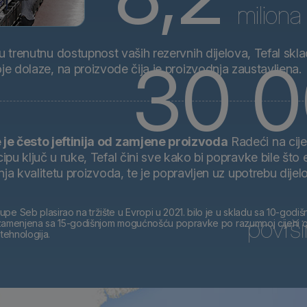
miliona
trenutnu dostupnost vaših rezervnih dijelova, Tefal sklad
30 
e dolaze, na proizvode čija je proizvodnja zaustavljena.
je često jeftinija od zamjene proizvoda
Radeći na cijen
ipu ključ u ruke, Tefal čini sve kako bi popravke bile što
nja kvalitetu proizvoda, te je popravljen uz upotrebu dijel
pe Seb plasirao na tržište u Evropi u 2021. bilo je u skladu sa 10-go
površ
e zamenjena sa 15-godišnjom mogućnošću popravke po razumnoj cijeni od 
 tehnologija.