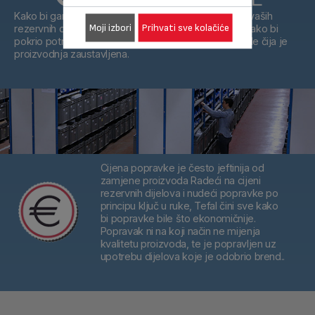
Kako bi garantirao maksimalnu trenutnu dostupnost vaših
Moji izbori
Prihvati sve kolačiće
rezervnih dijelova, Tefal skladišti rezervne dijelove kako bi
pokrio potrebe u godinama koje dolaze, na proizvode čija je
proizvodnja zaustavljena.
Cijena popravke je često jeftinija od
zamjene proizvoda
Radeći na cijeni
rezervnih dijelova i nudeći popravke po
principu ključ u ruke, Tefal čini sve kako
bi popravke bile što ekonomičnije.
Popravak ni na koji način ne mijenja
kvalitetu proizvoda, te je popravljen uz
upotrebu dijelova koje je odobrio brend..