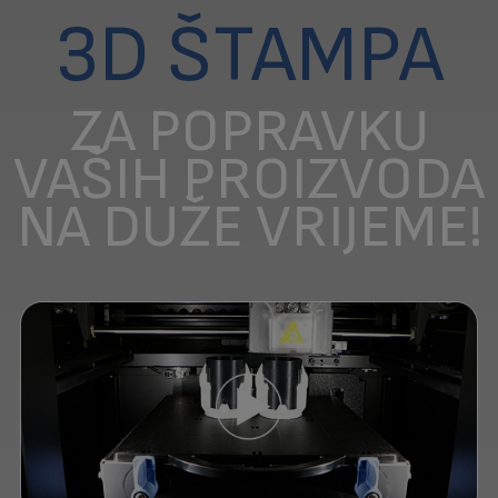
3D ŠTAMPA
ZA POPRAVKU
VAŠIH PROIZVODA
NA DUŽE VRIJEME!