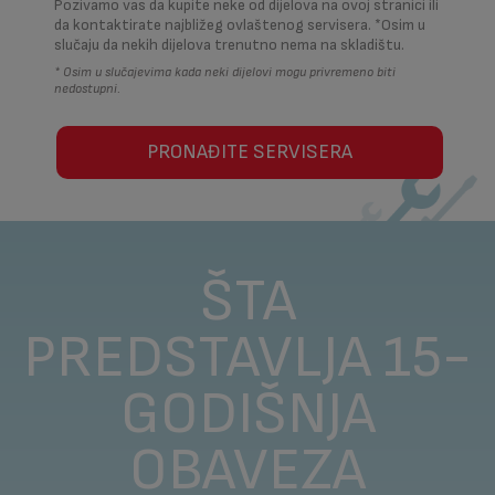
Pozivamo vas da kupite neke od dijelova na ovoj stranici ili
da kontaktirate najbližeg ovlaštenog servisera. *Osim u
slučaju da nekih dijelova trenutno nema na skladištu.
* Osim u slučajevima kada neki dijelovi mogu privremeno biti
nedostupni.
PRONAĐITE SERVISERA
ŠTA
PREDSTAVLJA 15-
GODIŠNJA
OBAVEZA