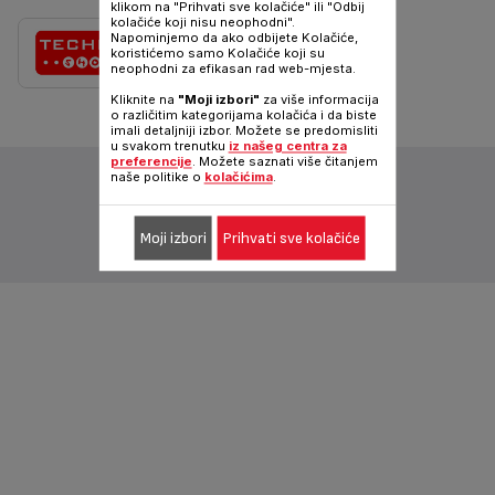
klikom na "Prihvati sve kolačiće" ili "Odbij
kolačiće koji nisu neophodni".
Napominjemo da ako odbijete Kolačiće,
koristićemo samo Kolačiće koji su
neophodni za efikasan rad web-mjesta.
Kliknite na
"Moji izbori"
za više informacija
o različitim kategorijama kolačića i da biste
imali detaljniji izbor. Možete se predomisliti
u svakom trenutku
iz našeg centra za
preferencije
. Možete saznati više čitanjem
naše politike o
kolačićima
.
Pratite nas na :
Desktop web stranica
Moji izbori
Prihvati sve kolačiće
|
Bosanski