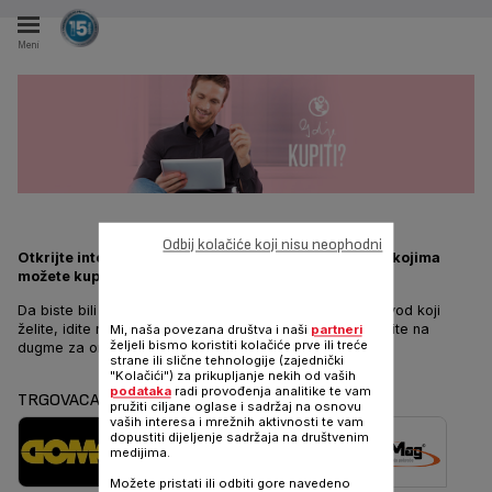
Meni
Odbij kolačiće koji nisu neophodni
Otkrijte internet prodavnice naših raznih partnera u kojima
možete kupiti Tefal proizvode.
Da biste bili sigurni da neki partner prodaje Tefal proizvod koji
želite, idite na stranicu proizvoda koji želite kupiti i kliknite na
Mi, naša povezana društva i naši
partneri
željeli bismo koristiti kolačiće prve ili treće
dugme za online kupnju.
strane ili slične tehnologije (zajednički
"Kolačići") za prikupljanje nekih od vaših
podataka
radi provođenja analitike te vam
TRGOVACA
pružiti ciljane oglase i sadržaj na osnovu
vaših interesa i mrežnih aktivnosti te vam
dopustiti dijeljenje sadržaja na društvenim
medijima.
Možete pristati ili odbiti gore navedeno