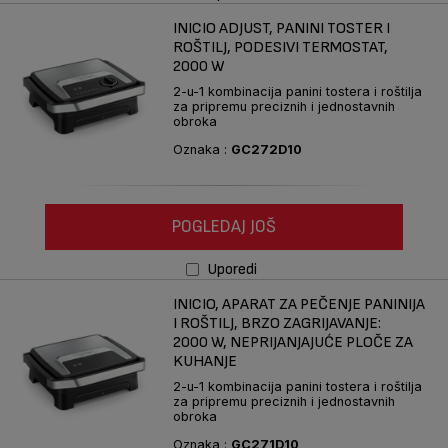
INICIO ADJUST, PANINI TOSTER I
ROŠTILJ, PODESIVI TERMOSTAT,
2000 W
2-u-1 kombinacija panini tostera i roštilja
za pripremu preciznih i jednostavnih
obroka
Oznaka :
GC272D10
POGLEDAJ JOŠ
Uporedi
INICIO, APARAT ZA PEČENJE PANINIJA
I ROŠTILJ, BRZO ZAGRIJAVANJE:
2000 W, NEPRIJANJAJUĆE PLOČE ZA
KUHANJE
2-u-1 kombinacija panini tostera i roštilja
za pripremu preciznih i jednostavnih
obroka
Oznaka :
GC271D10