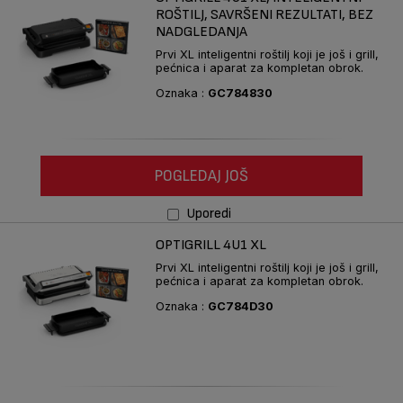
ROŠTILJ, SAVRŠENI REZULTATI, BEZ
NADGLEDANJA
Prvi XL inteligentni roštilj koji je još i grill,
pećnica i aparat za kompletan obrok.
Oznaka :
GC784830
POGLEDAJ JOŠ
Uporedi
OPTIGRILL 4U1 XL
Prvi XL inteligentni roštilj koji je još i grill,
pećnica i aparat za kompletan obrok.
Oznaka :
GC784D30