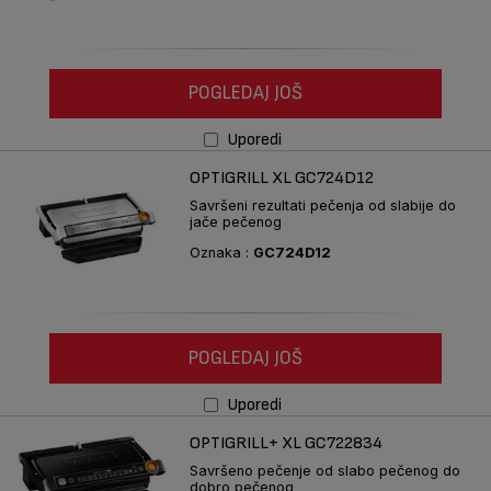
POGLEDAJ JOŠ
Uporedi
OPTIGRILL XL GC724D12
Savršeni rezultati pečenja od slabije do
jače pečenog
Oznaka :
GC724D12
POGLEDAJ JOŠ
Uporedi
OPTIGRILL+ XL GC722834
Savršeno pečenje od slabo pečenog do
dobro pečenog