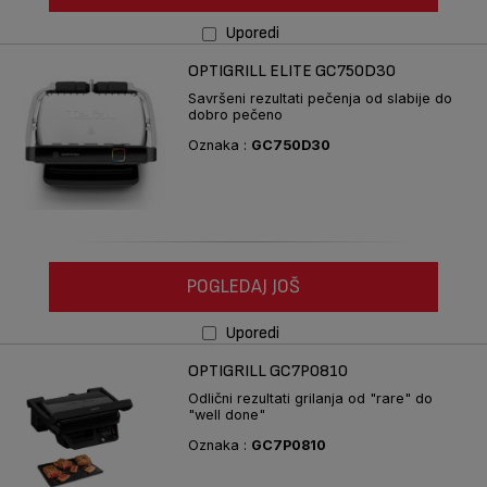
Uporedi
OPTIGRILL ELITE GC750D30
Savršeni rezultati pečenja od slabije do
dobro pečeno
Oznaka :
GC750D30
POGLEDAJ JOŠ
Uporedi
OPTIGRILL GC7P0810
Odlični rezultati grilanja od "rare" do
"well done"
Oznaka :
GC7P0810