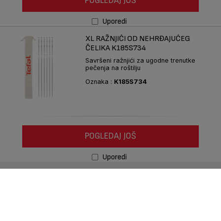
POGLEDAJ JOŠ
Uporedi
XL RAŽNJIĆI OD NEHRĐAJUĆEG
ČELIKA K185S734
Savršeni ražnjići za ugodne trenutke
pečenja na roštilju
Oznaka :
K185S734
POGLEDAJ JOŠ
Uporedi
Pratite nas na :
Politika privatnosti
Groupe Seb
Pridružite nam se
Izumitelji