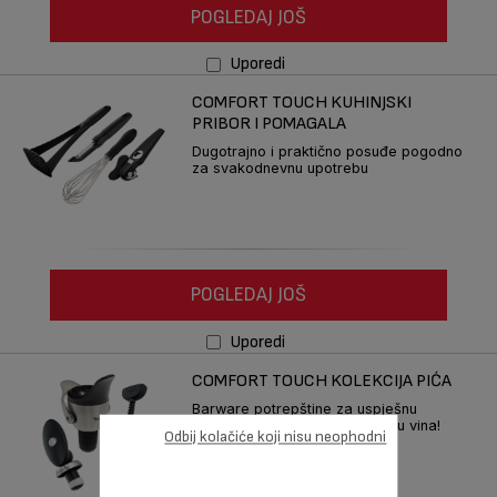
POGLEDAJ JOŠ
Uporedi
COMFORT TOUCH KUHINJSKI
PRIBOR I POMAGALA
Dugotrajno i praktično posuđe pogodno
za svakodnevnu upotrebu
POGLEDAJ JOŠ
Uporedi
COMFORT TOUCH KOLEKCIJA PIĆA
Barware potrepštine za uspješnu
pripremu predjela i degustaciju vina!
Odbij kolačiće koji nisu neophodni