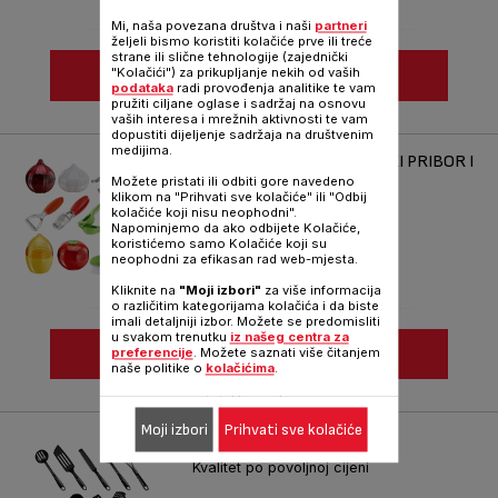
Mi, naša povezana društva i naši
partneri
željeli bismo koristiti kolačiće prve ili treće
strane ili slične tehnologije (zajednički
POGLEDAJ JOŠ
"Kolačići") za prikupljanje nekih od vaših
podataka
radi provođenja analitike te vam
pružiti ciljane oglase i sadržaj na osnovu
vaših interesa i mrežnih aktivnosti te vam
Uporedi
dopustiti dijeljenje sadržaja na društvenim
medijima.
FRESH KITCHEN KUHINJSKI PRIBOR I
NOŽEVI
Možete pristati ili odbiti gore navedeno
klikom na "Prihvati sve kolačiće" ili "Odbij
Zabavno i šareno posuđe za
kolačiće koji nisu neophodni".
svakodnevno kuhanje
Napominjemo da ako odbijete Kolačiće,
koristićemo samo Kolačiće koji su
neophodni za efikasan rad web-mjesta.
Kliknite na
"Moji izbori"
za više informacija
o različitim kategorijama kolačića i da biste
imali detaljniji izbor. Možete se predomisliti
u svakom trenutku
iz našeg centra za
POGLEDAJ JOŠ
preferencije
. Možete saznati više čitanjem
naše politike o
kolačićima
.
Uporedi
Moji izbori
Prihvati sve kolačiće
BIENVENUE
Kvalitet po povoljnoj cijeni