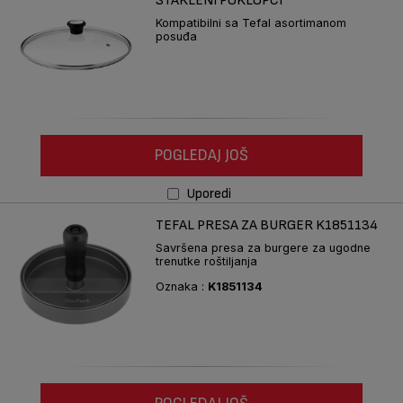
STAKLENI POKLOPCI
Kompatibilni sa Tefal asortimanom
posuđa
POGLEDAJ JOŠ
Uporedi
TEFAL PRESA ZA BURGER K1851134
Savršena presa za burgere za ugodne
trenutke roštiljanja
Oznaka :
K1851134