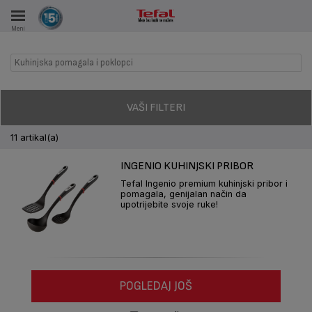
Meni
KA
Kuhinjska pomagala i poklopci
VKE TOKOM 15 GODINA
A
VAŠI FILTERI
11 artikal(a)
INGENIO KUHINJSKI PRIBOR
Tefal Ingenio premium kuhinjski pribor i
pomagala, genijalan način da
upotrijebite svoje ruke!
POGLEDAJ JOŠ