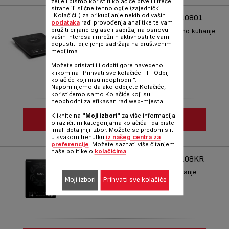
Uporedi
željeli bismo koristiti kolačiće prve ili treće
strane ili slične tehnologije (zajednički
"Kolačići") za prikupljanje nekih od vaših
INDUKCIJSKO KUHALO IH210801
podataka
radi provođenja analitike te vam
pružiti ciljane oglase i sadržaj na osnovu
Elegantan dizajn za jednostavno kuhanje
vaših interesa i mrežnih aktivnosti te vam
dopustiti dijeljenje sadržaja na društvenim
Oznaka :
IH210801
medijima.
Možete pristati ili odbiti gore navedeno
klikom na "Prihvati sve kolačiće" ili "Odbij
kolačiće koji nisu neophodni".
Napominjemo da ako odbijete Kolačiće,
koristićemo samo Kolačiće koji su
neophodni za efikasan rad web-mjesta.
Kliknite na
"Moji izbori"
za više informacija
POGLEDAJ JOŠ
o različitim kategorijama kolačića i da biste
imali detaljniji izbor. Možete se predomisliti
u svakom trenutku
iz našeg centra za
Uporedi
preferencije
. Možete saznati više čitanjem
naše politike o
kolačićima
.
INDUKCIJSKO KUHALO IH2108KR
Elegancija za jednostavno kuhanje
Moji izbori
Prihvati sve kolačiće
Oznaka :
IH2108KR