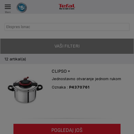
Meni
KA
Ekspres lonac
VKE TOKOM 15 GODINA
A
VAŠI FILTERI
12 artikal(a)
CLIPSO +
Jednostavno otvaranje jednom rukom
Oznaka :
P4370761
POGLEDAJ JOŠ