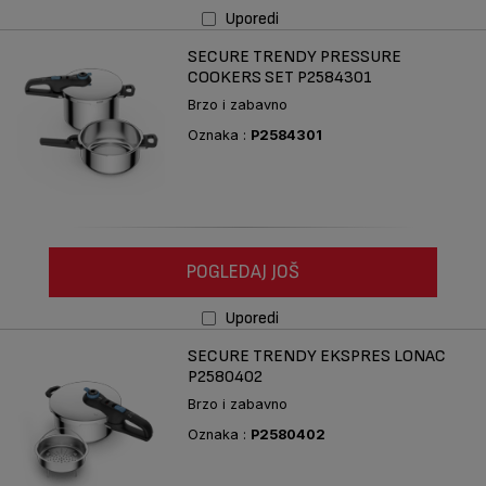
Uporedi
SECURE TRENDY PRESSURE
COOKERS SET P2584301
Brzo i zabavno
Oznaka :
P2584301
POGLEDAJ JOŠ
Uporedi
SECURE TRENDY EKSPRES LONAC
P2580402
Brzo i zabavno
Oznaka :
P2580402