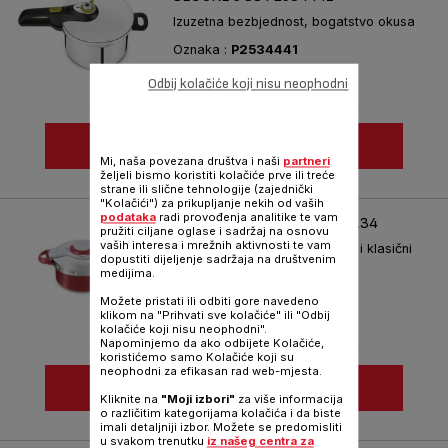
Izuzetna bezbjednost, bogatstvo okusa
Oznaka :
P2534441
Odbij kolačiće koji nisu neophodni
POGLEDAJ JOŠ
Mi, naša povezana društva i naši
partneri
željeli bismo koristiti kolačiće prve ili treće
Uporedi
strane ili slične tehnologije (zajednički
"Kolačići") za prikupljanje nekih od vaših
podataka
radi provođenja analitike te vam
CLIPSOMINUT' DUO P4605134
pružiti ciljane oglase i sadržaj na osnovu
vaših interesa i mrežnih aktivnosti te vam
Prvi Tefal 2 u 1 ekspres lonac i klasični
dopustiti dijeljenje sadržaja na društvenim
lonac
medijima.
Oznaka :
P4605134
Možete pristati ili odbiti gore navedeno
klikom na "Prihvati sve kolačiće" ili "Odbij
kolačiće koji nisu neophodni".
Napominjemo da ako odbijete Kolačiće,
koristićemo samo Kolačiće koji su
neophodni za efikasan rad web-mjesta.
POGLEDAJ JOŠ
Kliknite na
"Moji izbori"
za više informacija
o različitim kategorijama kolačića i da biste
imali detaljniji izbor. Možete se predomisliti
Uporedi
u svakom trenutku
iz našeg centra za