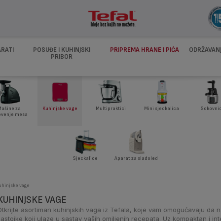
ARATI
POSUĐE I KUHINJSKI
PRIPREMA HRANE I PIĆA
ODRŽAVANJ
PRIBOR
ašine za
Kuhinjske vage
Multipraktici
Mini sjeckalica
Sokovnic
evenje mesa
Sjeckalice
Aparat za sladoled
hinjske vage
KUHINJSKE VAGE
Otkrijte asortiman kuhinjskih vaga iz Tefala, koje vam omogućavaju da na
sastojke koji ulaze u sastav vaših omiljenih recepata. Uz kompaktan i inte