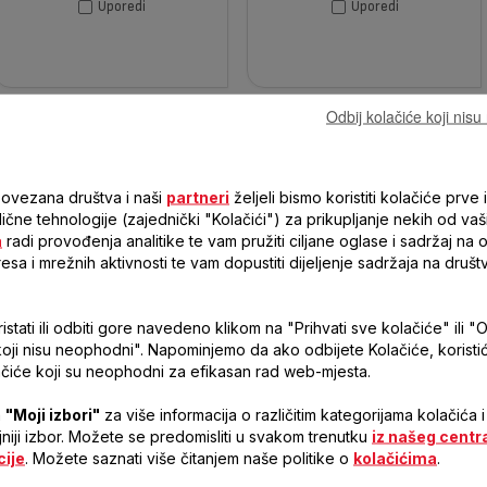
Uporedi
Uporedi
Odbij kolačiće koji nis
povezana društva i naši
partneri
željeli bismo koristiti kolačiće prve i
 slične tehnologije (zajednički "Kolačići") za prikupljanje nekih od vaš
a
radi provođenja analitike te vam pružiti ciljane oglase i sadržaj na
resa i mrežnih aktivnosti te vam dopustiti dijeljenje sadržaja na druš
OPTISS BC5004V1
OPTISS, ELEKTRONSKA KUHINJSKA
stati ili odbiti gore navedeno klikom na "Prihvati sve kolačiće" ili "O
VAGA, LAKO ČITLJIV EKRAN,
koji nisu neophodni". Napominjemo da ako odbijete Kolačiće, korist
OTPORNA NA OGREBOTINE
čiće koji su neophodni za efikasan rad web-mjesta.
JEDNOSTAVNO DO
Kuhanje čini jednostavnim!
a
"Moji izbori"
za više informacija o različitim kategorijama kolačića i
USPJEŠNOG KUHANJA
ljniji izbor. Možete se predomisliti u svakom trenutku
iz našeg centr
cije
. Možete saznati više čitanjem naše politike o
kolačićima
.