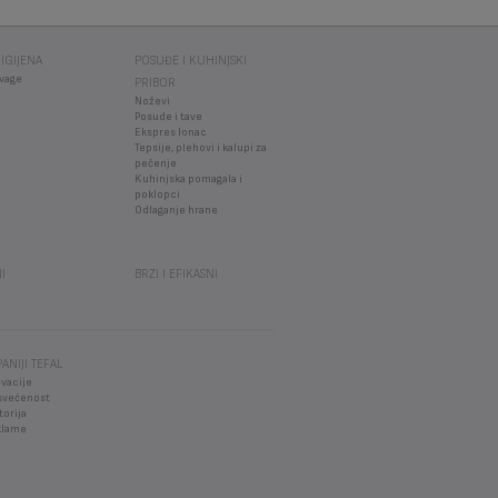
IGIJENA
POSUĐE I KUHINJSKI
vage
PRIBOR
Noževi
Posude i tave
Ekspres lonac
Tepsije, plehovi i kalupi za
pečenje
Kuhinjska pomagala i
poklopci
Odlaganje hrane
I
BRZI I EFIKASNI
ANIJI TEFAL
vacije
svećenost
torija
klame