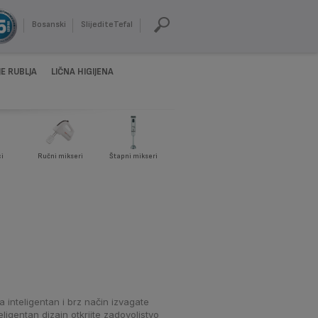
Bosanski
SlijediteTefal
E RUBLJA
LIČNA HIGIJENA
i
Ručni mikseri
Štapni mikseri
 inteligentan i brz način izvagate
ligentan dizajn otkrijte zadovoljstvo