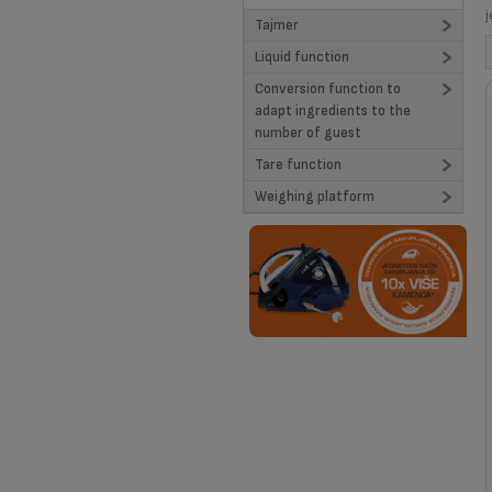
Tajmer
Liquid function
NE (6)
Conversion function to
DA (11)
adapt ingredients to the
number of guest
Tare function
NE (6)
Weighing platform
DA (11)
Kaljeno staklo (11)