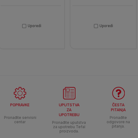
Uporedi
Uporedi
POPRAVKE
UPUTSTVA
ČESTA
ZA
PITANJA
UPOTREBU
Pronađite servisni
Pronađite
centar
odgovore na
Pronađite uputstva
pitanja.
za upotrebu Tefal
proizvoda.