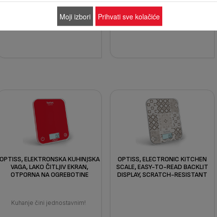
Moji izbori
Prihvati sve kolačiće
Uporedi
Uporedi
OPTISS, ELEKTRONSKA KUHINJSKA
OPTISS, ELECTRONIC KITCHEN
VAGA, LAKO ČITLJIV EKRAN,
SCALE, EASY-TO-READ BACKLIT
OTPORNA NA OGREBOTINE
DISPLAY, SCRATCH-RESISTANT
Kuhanje čini jednostavnim!