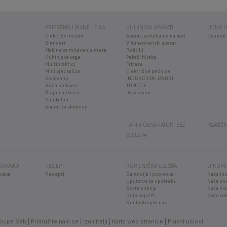
PRIPREMA HRANE I PIĆA
KUHINJSKI APARATI
LIČNA H
Električni noževi
Aparati za kuhanje na pari
Osobne 
Blenderi
Višenamjenski aparat
Mašine za mljevenje mesa
Roštilji
Kuhinjske vage
Pekači hljeba
Multipraktici
Friteze
Mini sjeckalica
Električne pećnice
Sokovnici
INDUKCIJSKI IZVORI
Ručni mikseri
TOPLOTE
Štapni mikseri
Pizza oven
Sjeckalice
Aparat za sladoled
PARNI GENERATORI BEZ
KLASIČN
BOJLERA
STAVAKA
RECEPTI
KORISNIČKA SLUŽBA
O KOMP
vaka
Recepti
Garancija i popravke
Naše ino
Uputstva za upotrebu
Naša po
Česta pitanja
Naša his
Gdje kupiti?
Naše re
Kontaktirajte nas
oupe Seb
Pridružite nam se
Izumitelji
Karta web stranice
Pravni uslovi