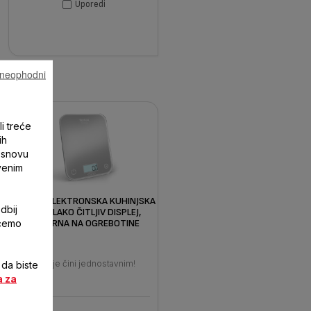
Uporedi
u neophodni
li treće
ih
 osnovu
tvenim
OPTISS, ELEKTRONSKA KUHINJSKA
dbij
VAGA, LAKO ČITLJIV DISPLEJ,
ićemo
OTPORNA NA OGREBOTINE
Kuhanje čini jednostavnim!
 da biste
a za