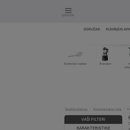
Izbornik
DORUČAK
KUHINJSKI AP
Električni noževi
Blenderi
M
mlj
Početna stranica
>
Priprema hrane i pića
>
Ku
VAŠI FILTERI
KARAKTERISTIKE