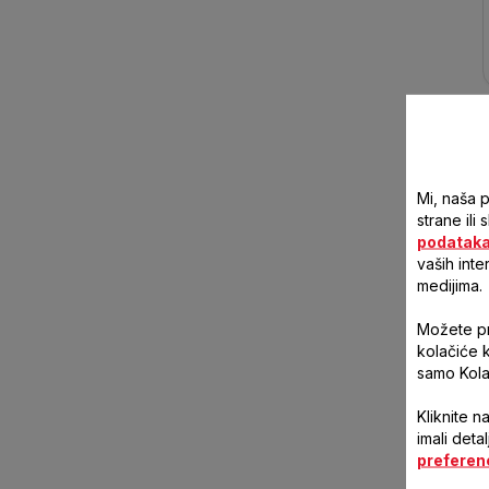
Mi, naša 
strane ili
podatak
vaših inte
medijima.
Možete pri
kolačiće 
samo Kola
Kliknite n
imali deta
preferen