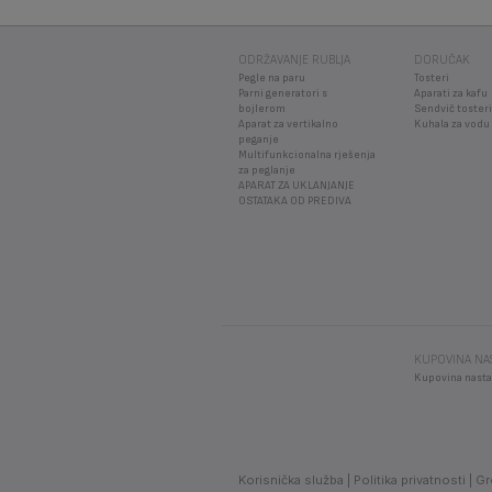
ODRŽAVANJE RUBLJA
DORUČAK
Pegle na paru
Tosteri
Parni generatori s
Aparati za kafu
bojlerom
Sendvič tosteri
Aparat za vertikalno
Kuhala za vodu
peganje
Multifunkcionalna rješenja
za peglanje
APARAT ZA UKLANJANJE
OSTATAKA OD PREDIVA
KUPOVINA NA
Kupovina nasta
Korisnička služba
Politika privatnosti
Gr