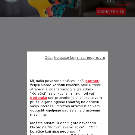
Odbij kolačiće koji nisu neophodni
Mi, naša povezana društva i naši
partneri
željeli bismo koristiti kolačiće prve ili treće
strane ili slične tehnologije (zajednički
"Kolačići") za prikupljanje nekih od vaših
podataka
radi provođenja analitike te vam
pružiti ciljane oglase i sadržaj na osnovu
vaših interesa i mrežnih aktivnosti te vam
dopustiti dijeljenje sadržaja na društvenim
medijima.
Možete pristati ili odbiti gore navedeno
klikom na "Prihvati sve kolačiće" ili "Odbij
INOVACIJA
kolačiće koji nisu neophodni".