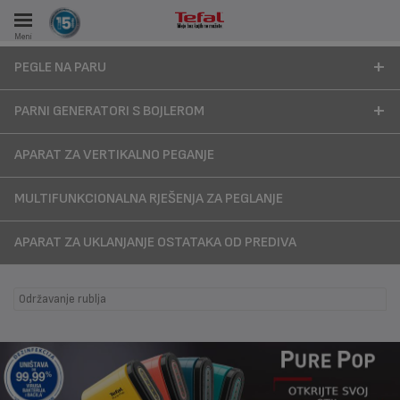
Meni
KA
PEGLE NA PARU
VKE TOKOM 15 GODINA
PARNI GENERATORI S BOJLEROM
A
APARAT ZA VERTIKALNO PEGANJE
MULTIFUNKCIONALNA RJEŠENJA ZA PEGLANJE
APARAT ZA UKLANJANJE OSTATAKA OD PREDIVA
Održavanje rublja