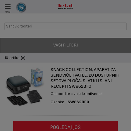
Meni
KA
Sendvič tosteri
VKE TOKOM 15 GODINA
A
VAŠI FILTERI
10 artikal(a)
SNACK COLLECTION, APARAT ZA
SENDVIČE I VAFLE, 20 DOSTUPNIH
SETOVA PLOČA, SLATKI I SLANI
RECEPTI SW862BF0
Oslobodite svoju kreativnost!
Oznaka :
SW862BF0
POGLEDAJ JOŠ