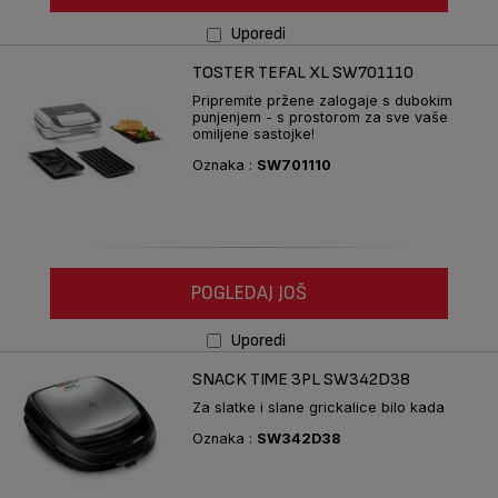
Uporedi
TOSTER TEFAL XL SW701110
Pripremite pržene zalogaje s dubokim
punjenjem - s prostorom za sve vaše
omiljene sastojke!
Oznaka :
SW701110
POGLEDAJ JOŠ
Uporedi
SNACK TIME 3PL SW342D38
Za slatke i slane grickalice bilo kada
Oznaka :
SW342D38