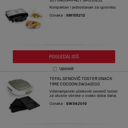
ULTRACOMPACT SM155212
Kompaktan i jednostavan za upotrebu
Oznaka :
SM155212
POGLEDAJ JOŠ
Uporedi
TEFAL SENDVIČ TOSTER SNACK
TIME COCOON SW342010
Višenamjenski učinkoviti sendvič toster
za ukusne obroke u svako doba dana.
Oznaka :
SW342010