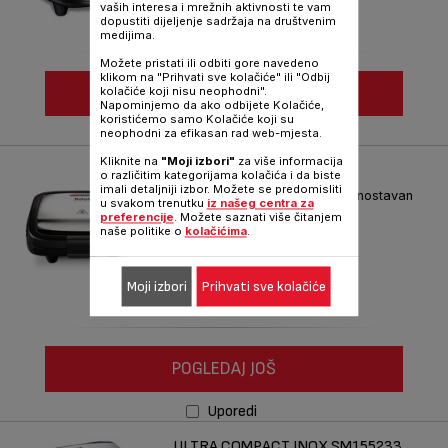
Oznaka :
SW614831
vaših interesa i mrežnih aktivnosti te vam
dopustiti dijeljenje sadržaja na društvenim
medijima.
Možete pristati ili odbiti gore navedeno
klikom na "Prihvati sve kolačiće" ili "Odbij
POGLEDAJ JOŠ
kolačiće koji nisu neophodni".
Napominjemo da ako odbijete Kolačiće,
koristićemo samo Kolačiće koji su
neophodni za efikasan rad web-mjesta.
Uporedi
Kliknite na
"Moji izbori"
za više informacija
CROC TIME SM193D34
o različitim kategorijama kolačića i da biste
imali detaljniji izbor. Možete se predomisliti
Jednostavan za upotrebu, jednostavan
u svakom trenutku
iz našeg centra za
za odlaganje
preferencije
. Možete saznati više čitanjem
naše politike o
kolačićima
.
Oznaka :
SM193D34
Moji izbori
Prihvati sve kolačiće
POGLEDAJ JOŠ
Uporedi
ULTRA COMPACT INOX SM155233