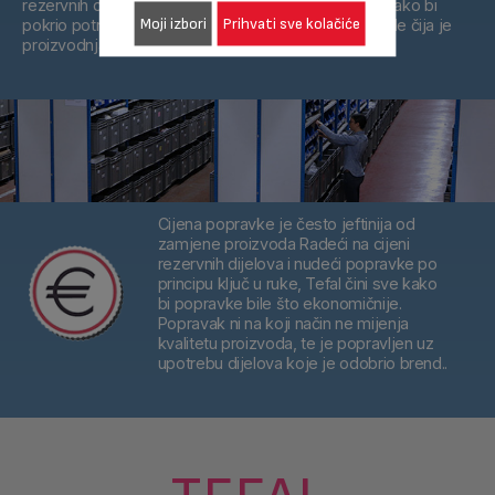
rezervnih dijelova, Tefal skladišti rezervne dijelove kako bi
Moji izbori
Prihvati sve kolačiće
pokrio potrebe u godinama koje dolaze, na proizvode čija je
proizvodnja zaustavljena.
Cijena popravke je često jeftinija od
zamjene proizvoda
Radeći na cijeni
rezervnih dijelova i nudeći popravke po
principu ključ u ruke, Tefal čini sve kako
bi popravke bile što ekonomičnije.
Popravak ni na koji način ne mijenja
kvalitetu proizvoda, te je popravljen uz
upotrebu dijelova koje je odobrio brend..