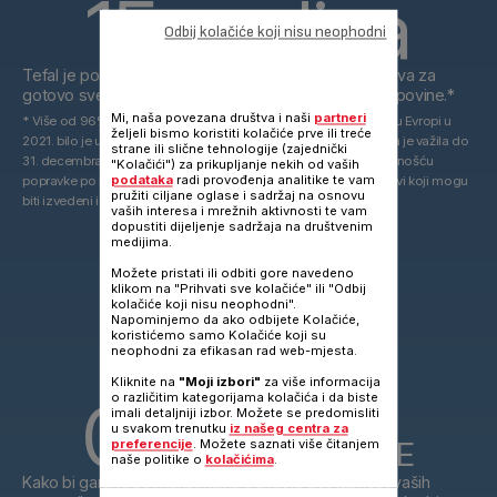
15 godina
Odbij kolačiće koji nisu neophodni
Tefal je posvećen pružanju tehničkih rezervnih dijelova za
gotovo sve svoje proizvode čak 15 godina nakon kupovine.*
Mi, naša povezana društva i naši
partneri
* Više od 96% proizvoda koje je Groupe Seb plasirao na tržište u Evropi u
željeli bismo koristiti kolačiće prve ili treće
2021. bilo je u skladu sa 10-godišnjom obavezom popravke koja je važila do
strane ili slične tehnologije (zajednički
31. decembra 2021. i ista je zamenjena sa 15-godišnjom mogućnošću
"Kolačići") za prikupljanje nekih od vaših
podataka
radi provođenja analitike te vam
popravke po razumnoj cijeni od 1. januara 2022.. Rezervni dijelovi koji mogu
pružiti ciljane oglase i sadržaj na osnovu
biti izvedeni iz alternativnih tehnologija.
8,3
vaših interesa i mrežnih aktivnosti te vam
dopustiti dijeljenje sadržaja na društvenim
medijima.
MILIONA
Možete pristati ili odbiti gore navedeno
klikom na "Prihvati sve kolačiće" ili "Odbij
kolačiće koji nisu neophodni".
DIJELOVA NA PREKO
Napominjemo da ako odbijete Kolačiće,
30
koristićemo samo Kolačiće koji su
neophodni za efikasan rad web-mjesta.
Kliknite na
"Moji izbori"
za više informacija
000
o različitim kategorijama kolačića i da biste
imali detaljniji izbor. Možete se predomisliti
u svakom trenutku
iz našeg centra za
2
M
POVRŠINE
preferencije
. Možete saznati više čitanjem
naše politike o
kolačićima
.
Kako bi garantirao maksimalnu trenutnu dostupnost vaših