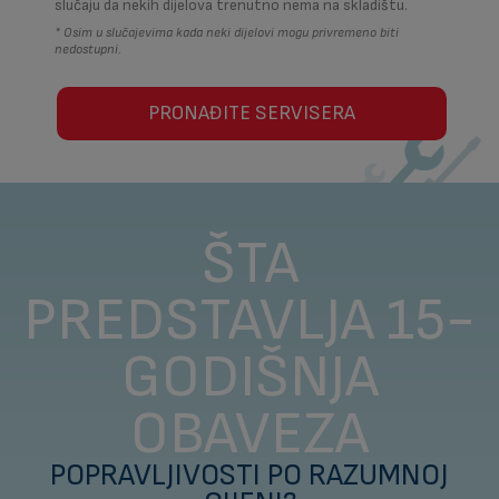
slučaju da nekih dijelova trenutno nema na skladištu.
* Osim u slučajevima kada neki dijelovi mogu privremeno biti
nedostupni.
PRONAĐITE SERVISERA
ŠTA
PREDSTAVLJA 15-
GODIŠNJA
OBAVEZA
POPRAVLJIVOSTI PO RAZUMNOJ