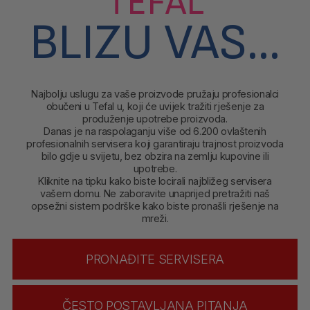
TEFAL
BLIZU VAS...
Najbolju uslugu za vaše proizvode pružaju profesionalci
obučeni u Tefal u, koji će uvijek tražiti rješenje za
produženje upotrebe proizvoda.
Danas je na raspolaganju više od 6.200 ovlaštenih
profesionalnih servisera
koji garantiraju trajnost proizvoda
bilo gdje u svijetu, bez obzira na zemlju kupovine ili
upotrebe.
Kliknite na tipku
kako biste locirali najbližeg servisera
vašem domu. Ne zaboravite unaprijed pretražiti naš
opsežni sistem podrške kako biste pronašli rješenje na
mreži.
PRONAĐITE SERVISERA
ČESTO POSTAVLJANA PITANJA