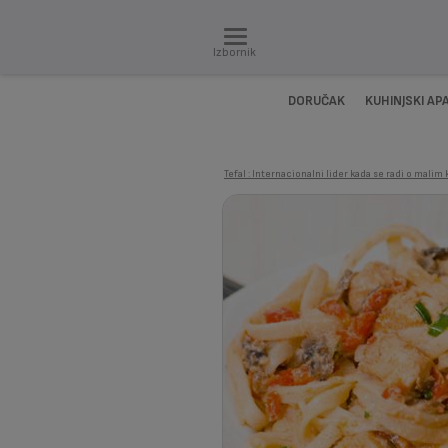
Izbornik
DORUČAK
KUHINJSKI AP
Tefal : Internacionalni lider kada se radi o mali