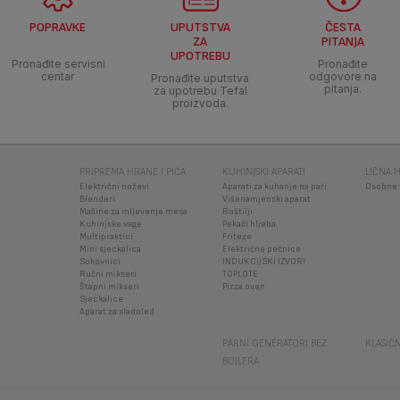
POPRAVKE
UPUTSTVA
ČESTA
ZA
PITANJA
UPOTREBU
Pronađite servisni
Pronađite
centar
odgovore na
Pronađite uputstva
pitanja.
za upotrebu Tefal
proizvoda.
PRIPREMA HRANE I PIĆA
KUHINJSKI APARATI
LIČNA H
Električni noževi
Aparati za kuhanje na pari
Osobne 
Blenderi
Višenamjenski aparat
Mašine za mljevenje mesa
Roštilji
Kuhinjske vage
Pekači hljeba
Multipraktici
Friteze
Mini sjeckalica
Električne pećnice
Sokovnici
INDUKCIJSKI IZVORI
Ručni mikseri
TOPLOTE
Štapni mikseri
Pizza oven
Sjeckalice
Aparat za sladoled
PARNI GENERATORI BEZ
KLASIČN
BOJLERA