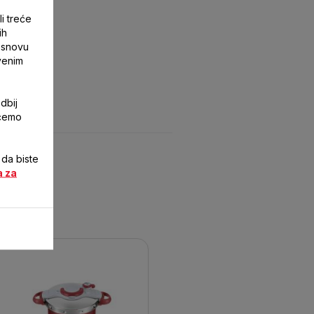
li treće
ih
 osnovu
tvenim
dbij
ićemo
 da biste
 za
a za