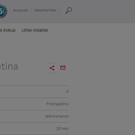
Bosanski
SlijediteTefal
E RUBLJA
LIČNA HIGIJENA
etina
6
Pristupačno
Jednostavno
20 min