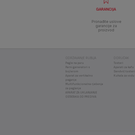
GARANCIJA
Pronađite uslove
garancije za
proizvod
ODRŽAVANJE RUBLJA
DORUČAK
Pegle na paru
Tosteri
Parni generatori s
Aparati za kafu
bojlerom
Sendvič tosteri
Aparat za vertikalno
Kuhala za vodu
peganje
Multifunkcionalna rješenja
za peglanje
APARAT ZA UKLANJANJE
OSTATAKA OD PREDIVA