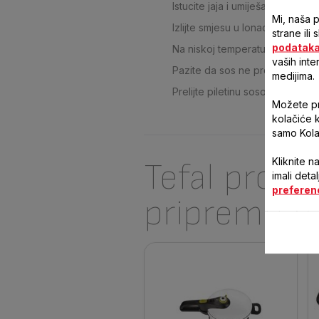
Istucite jaja i umiješajte vrhnje.
Mi, naša 
Izlijte smjesu u lonac.
strane ili
podatak
Na niskoj temperaturi miješajt
vaših inte
Pazite da sos ne proključa.
medijima.
Prelijte piletinu sosom.
Možete pri
kolačiće 
samo Kola
Kliknite n
Tefal proiz
imali deta
preferen
pripremu r