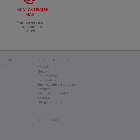
KONTAKTIRAJTE
NAS
Naši savjetnici
stoje Vam na
usluzi.
IGIJENA
POSUĐE I KUHINJSKI
vage
PRIBOR
Noževi
Posude i tave
Ekspres lonac
Tepsije, plehovi i kalupi za
pečenje
Kuhinjska pomagala i
poklopci
Odlaganje hrane
I
BRZI I EFIKASNI