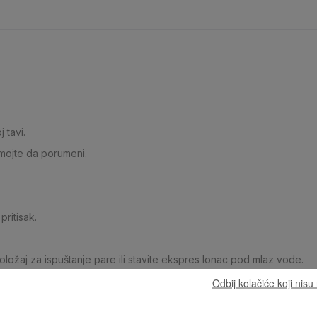
 tavi.
emojte da porumeni.
pritisak.
položaj za ispuštanje pare ili stavite ekspres lonac pod mlaz vode.
ite i stavite u zagrijanu posudu.
Odbij kolačiće koji nis
 kao temeljac.