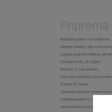
Priprema
Narežite piletinu na 6 dijelova.
Otopite maslac i ulje u otvorenoj
Lagano popržite piletinu, ali n
Dodajte vodu, so i biber.
Koristite 2. nivo pritiska.
Zatvorite poklopac i primijenite 
Kuhajte 15 minuta.
Okrenite regulator pritiska na 
Izvadite piletinu iz tave, ocijed
Upotrijebite tečnost od kuhanja