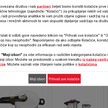
povezana društva i naši
partneri
željeli bismo koristiti kolačiće prve i
 slične tehnologije (zajednički "Kolačići") za prikupljanje nekih od vaš
a
radi provođenja analitike te vam pružiti ciljane oglase i sadržaj na
e sos dok ne postane jednoličan, pa ga odmah skinite sa štednjaka.
resa i mrežnih aktivnosti te vam dopustiti dijeljenje sadržaja na druš
stati ili odbiti gore navedeno klikom na "Prihvati sve kolačiće" ili "O
koji nisu neophodni". Napominjemo da ako odbijete Kolačiće, korist
čiće koji su neophodni za efikasan rad web-mjesta.
a
"Moji izbori"
za više informacija o različitim kategorijama kolačića i
vodi koji su neophodni
ljniji izbor. Možete se predomisliti u svakom trenutku
iz našeg centr
cije
. Možete saznati više čitanjem naše politike o
kolačićima
.
ecepta
Moji izbori
Prihvati sve kolačiće