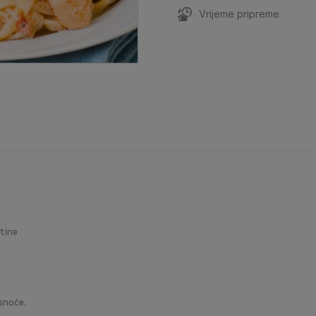
Vrijeme pripreme
etine
snoće.