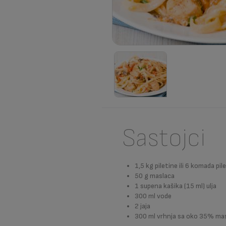
Sastojci
1,5 kg piletine ili 6 komada pil
50 g maslaca
1 supena kašika (15 ml) ulja
300 ml vode
2 jaja
300 ml vrhnja sa oko 35% ma