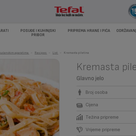
ARATI
POSUĐE I KUHINJSKI
PRIPREMA HRANE I PIĆA
ODRŽAVANJ
PRIBOR
m kućanskim aparatima
>
Recipes
>
List
>
Kremasta piletina
Kremasta pil
Glavno jelo
Broj osoba
Cijena
Težina pripreme
Vrijeme pripreme