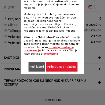
vaših interesa i mrežnih aktivnosti te vam
dopustiti dijeljenje sadržaja na društvenim
SUPE
medijima.
Možete pristati ili odbiti gore navedeno
klikom na "Prihvati sve kolačiće" ili "Odbij
5
Broj osoba
kolačiće koji nisu neophodni".
Pristupačno
Napominjemo da ako odbijete Kolačiće,
Cijena
koristićemo samo Kolačiće koji su
Jednostavno
Težina pripreme
neophodni za efikasan rad web-mjesta.
20 min
Vrijeme pripreme
Kliknite na
"Moji izbori"
za više informacija
o različitim kategorijama kolačića i da biste
40 min
Vrijeme pripreme
imali detaljniji izbor. Možete se predomisliti
u svakom trenutku
iz našeg centra za
preferencije
. Možete saznati više čitanjem
naše politike o
kolačićima
.
SASTOJCI
Moji izbori
Prihvati sve kolačiće
PRIPREMA
TEFAL PROIZVODI KOJI SU NEOPHODNI ZA PRIPREMU
RECEPTA
Pratite nas na :