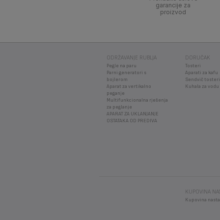
garancije za
proizvod
ODRŽAVANJE RUBLJA
DORUČAK
Pegle na paru
Tosteri
Parni generatori s
Aparati za kafu
bojlerom
Sendvič tosteri
Aparat za vertikalno
Kuhala za vodu
peganje
Multifunkcionalna rješenja
za peglanje
APARAT ZA UKLANJANJE
OSTATAKA OD PREDIVA
KUPOVINA NA
Kupovina nasta