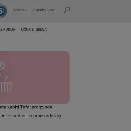
Bosanski
SlijediteTefal
E RUBLJA
LIČNA HIGIJENA
te kupiti Tefal proizvode.
, idite na stranicu proizvoda koji