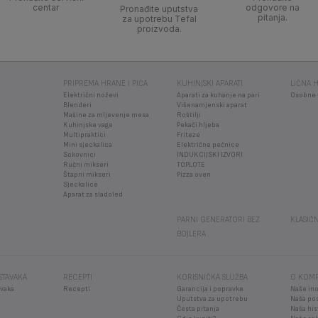
centar
odgovore na
Pronađite uputstva
pitanja.
za upotrebu Tefal
proizvoda.
PRIPREMA HRANE I PIĆA
KUHINJSKI APARATI
LIČNA H
Električni noževi
Aparati za kuhanje na pari
Osobne 
Blenderi
Višenamjenski aparat
Mašine za mljevenje mesa
Roštilji
Kuhinjske vage
Pekači hljeba
Multipraktici
Friteze
Mini sjeckalica
Električne pećnice
Sokovnici
INDUKCIJSKI IZVORI
Ručni mikseri
TOPLOTE
Štapni mikseri
Pizza oven
Sjeckalice
Aparat za sladoled
PARNI GENERATORI BEZ
KLASIČN
BOJLERA
STAVAKA
RECEPTI
KORISNIČKA SLUŽBA
O KOMP
vaka
Recepti
Garancija i popravke
Naše ino
Uputstva za upotrebu
Naša po
Česta pitanja
Naša his