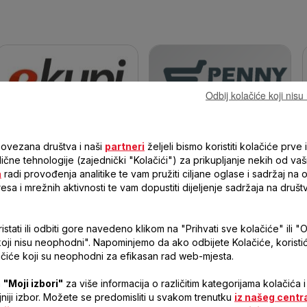
Odbij kolačiće koji nis
PENNY PLUS
EKUPI
povezana društva i naši
partneri
željeli bismo koristiti kolačiće prve i
 slične tehnologije (zajednički "Kolačići") za prikupljanje nekih od vaš
a
radi provođenja analitike te vam pružiti ciljane oglase i sadržaj na
resa i mrežnih aktivnosti te vam dopustiti dijeljenje sadržaja na druš
stati ili odbiti gore navedeno klikom na "Prihvati sve kolačiće" ili "O
koji nisu neophodni". Napominjemo da ako odbijete Kolačiće, korist
čiće koji su neophodni za efikasan rad web-mjesta.
a
"Moji izbori"
za više informacija o različitim kategorijama kolačića i
MALASIC
ljniji izbor. Možete se predomisliti u svakom trenutku
iz našeg centr