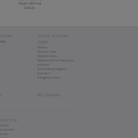
stoje Vam na
usluzi.
IGIJENA
POSUĐE I KUHINJSKI
vage
PRIBOR
Noževi
Posude i tave
Ekspres lonac
Tepsije, plehovi i kalupi za
pečenje
Kuhinjska pomagala i
poklopci
Odlaganje hrane
I
BRZI I EFIKASNI
ANIJI TEFAL
vacije
svećenost
torija