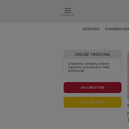
Izbornik
DORUČAK
KUHINJSKI AP
ONLINE TRGOVINA
Odaberite omiljenu online
trgovinu za kupovinu Tefal
proizvoda
ON-LINE STORE
OFF-LINE STORE