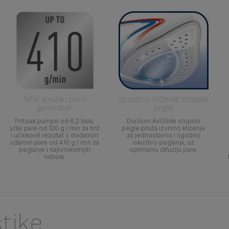
Tefal snažan parni
Izuzetno kliženje stopala
generator
pegle
Pritisak pumpe od 6,2 bara,
Durilium AirGlide stopalo
udar pare od 120 g / min za brz
pegle pruža izvrsno kliženje
i učinkovit rezultat s dodatnim
za jednostavno i ugodno
udarom pare od 410 g / min za
iskustvo peglanja, uz
peglanje i najtvrokornijih
optimalnu difuziju pare.
nabora.
stike