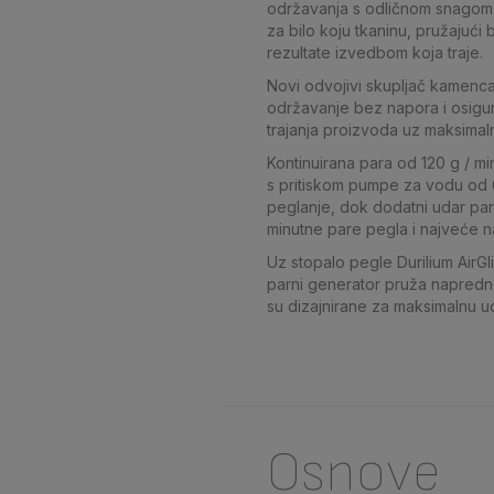
održavanja s odličnom snagom 
za bilo koju tkaninu, pružajući
rezultate izvedbom koja traje.
Novi odvojivi skupljač kamen
održavanje bez napora i osigur
trajanja proizvoda uz maksimaln
Kontinuirana para od 120 g / mi
s pritiskom pumpe za vodu od 
peglanje, dok dodatni udar par
minutne pare pegla i najveće n
Uz stopalo pegle Durilium AirGl
parni generator pruža napredne
su dizajnirane za maksimalnu u
Osnove