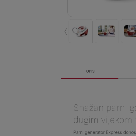
‹
OPIS
Snažan parni g
dugim vijekom t
Parni generator Express donos