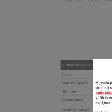
UČINKOVITOST UDARA PARE 
Snaga
Mi, naša 
Dodatni udar pare
strane ili
Udar pare
podatak
vaših inte
Vodena pumpa
medijima.
Vertikalni udar pare