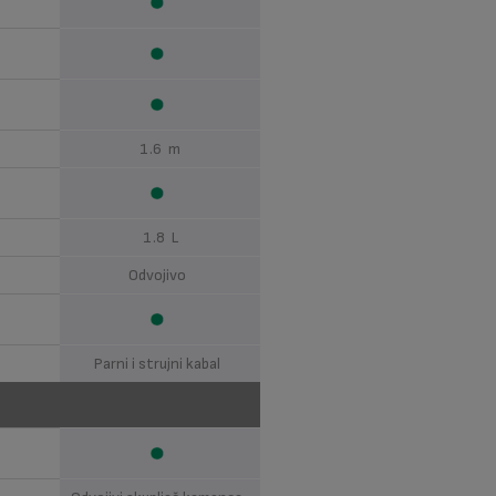
1.6 m
1.8 L
Odvojivo
Parni i strujni kabal