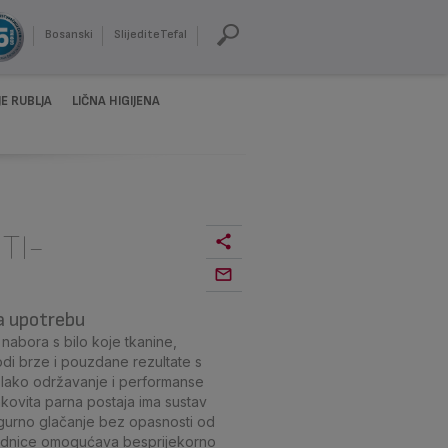
Bosanski
SlijediteTefal
E RUBLJA
LIČNA HIGIJENA
TI-
a upotrebu
abora s bilo koje tkanine,
odi brze i pouzdane rezultate s
 lako održavanje i performanse
nkovita parna postaja ima sustav
gurno glačanje bez opasnosti od
podnice omogućava besprijekorno