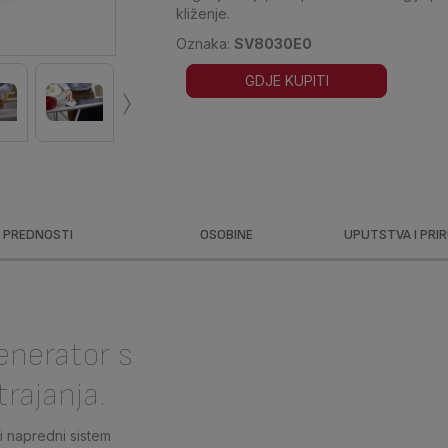
kliženje.
Oznaka:
SV8030E0
›
GDJE KUPITI
PREDNOSTI
OSOBINE
UPUTSTVA I PRI
enerator s
rajanja.
i napredni sistem