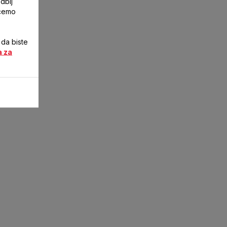
dbij
ićemo
 da biste
a za