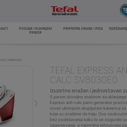
ARATI
POSUĐE I KUHINJSKI
PRIPREMA HRANE I PIĆA
ODRŽAVANJ
PRIBOR
-CALC SV8030E0
TEFAL EXPRESS AN
CALC SV8030E0
Izuzetno snažan i jednostavan z
›
S parom dovoljno snažnom za uklanjanje n
Express anti-calc parni generator proizv
novim uklonjivim skupljačem kamenca za
koje su izrađene da traju. Ova visokouči
bez podešavanja kako bi se osiguralo si
zagorijevanja, a napredna tehnologija 