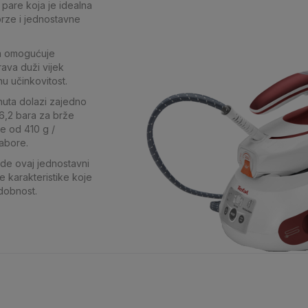
pare koja je idealna
 brze i jednostavne
ca omogućuje
ava duži vijek
u učinkovitost.
nuta dolazi zajedno
6,2 bara za brže
e od 410 g /
abore.
ide ovaj jednostavni
 karakteristike koje
dobnost.