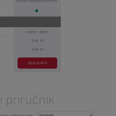
Odvojivi skupljač kamenca
Crveno -bijela
0.46 W
0.46 W
GDJE KUPITI
i priručnik
učnik, odaberite jezik: