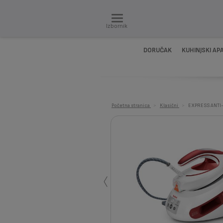
Izbornik
DORUČAK
KUHINJSKI AP
Početna stranica
>
Klasični
>
EXPRESS ANTI
‹