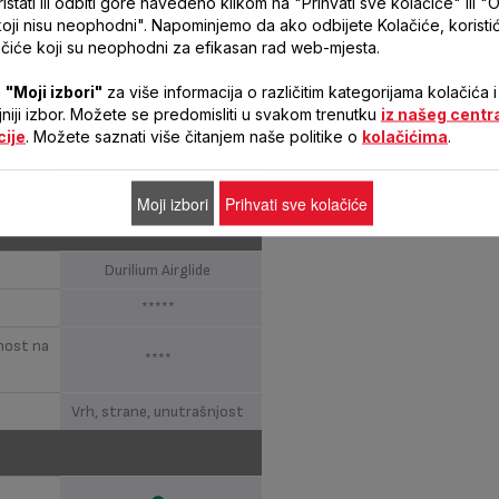
stati ili odbiti gore navedeno klikom na "Prihvati sve kolačiće" ili "O
koji nisu neophodni". Napominjemo da ako odbijete Kolačiće, korist
Nisu potrebne postavke
čiće koji su neophodni za efikasan rad web-mjesta.
2 min
a
"Moji izbori"
za više informacija o različitim kategorijama kolačića i
220-240 V
ljniji izbor. Možete se predomisliti u svakom trenutku
iz našeg centr
cije
. Možete saznati više čitanjem naše politike o
kolačićima
.
50-60 Hz
2380-2830 W
Moji izbori
Prihvati sve kolačiće
GLE
Durilium Airglide
*****
rnost na
****
Vrh, strane, unutrašnjost