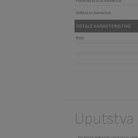
Funkcija protiv kamenca
Indikator kamenca
OSTALE KARAKTERISTIKE
Boje
Uputstva 
Da biste prikazali Uputstvo i prir