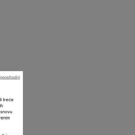
u neophodni
li treće
ih
 osnovu
tvenim