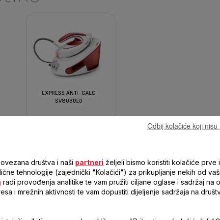
EXPRESS ANTI-CALC
SV8030E0
Odbij kolačiće koji nis
I SNAGE
2800
povezana društva i naši
partneri
željeli bismo koristiti kolačiće prve i
120 g/min
 slične tehnologije (zajednički "Kolačići") za prikupljanje nekih od vaš
410 g/min
a
radi provođenja analitike te vam pružiti ciljane oglase i sadržaj na
resa i mrežnih aktivnosti te vam dopustiti dijeljenje sadržaja na druš
6.2 bar