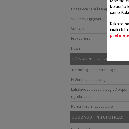
Možete pri
kolačiće 
Postavke pare i temperature
samo Kola
Vrijeme zagrijavanja
Kliknite n
Voltage
imali deta
preferen
Frekvencija
Power
UČINKOVITOST STOPALA PE
Tehnologija stopala pegle
Kliženje stopala pegle
Izdržljivost stopala pegle / otpo
ogrebotine
Kontinuirani ispust pare
UDOBNOST PRI UPOTREBI