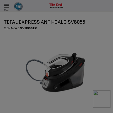
Meni
KA
TEFAL EXPRESS ANTI-CALC SV8055
VKE TOKOM 15 GODINA
OZNAKA :
SV8055E0
A