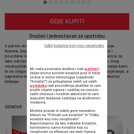
GDJE KUPITI
Snažan i jednostavan za upotrebu
Odbij kolačiće koji nisu neophodni
S parom dovoljno snažnom za uklanjanje nabora s bilo koje
tkanine, Express anti-calc parni generator proizvodi brze i
pouzdane rezultate s novim odvojivim sakupljačem kamenca za
lako održavanje i performanse koje su izrađene da traju. Ovaj
visokoučinkoviti parni generator ima sistem bez podešavanja kako
Mi, naša povezana društva i naši
partneri
bi se osiguralo sigurno peglanje bez opasnosti od progorjevanja, a
željeli bismo koristiti kolačiće prve ili treće
napredna tehnologija stopala pegle omogućava besprijekorno
strane ili slične tehnologije (zajednički
kliženje.
"Kolačići") za prikupljanje nekih od vaših
podataka
radi provođenja analitike te vam
pružiti ciljane oglase i sadržaj na osnovu
Dijeli
Šalji
vaših interesa i mrežnih aktivnosti te vam
dopustiti dijeljenje sadržaja na društvenim
medijima.
OSNOVE
Možete pristati ili odbiti gore navedeno
klikom na "Prihvati sve kolačiće" ili "Odbij
kolačiće koji nisu neophodni".
‹
›
Napominjemo da ako odbijete Kolačiće,
koristićemo samo Kolačiće koji su
neophodni za efikasan rad web-mjesta.