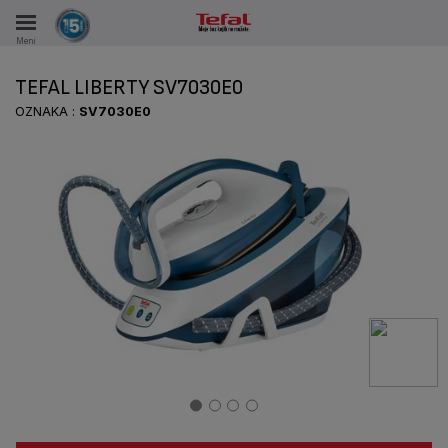
Meni
KA
TEFAL LIBERTY SV7030E0
VKE TOKOM 15 GODINA
OZNAKA :
SV7030E0
A