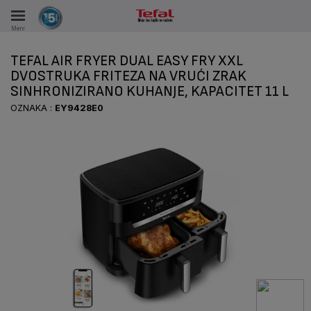
Meni
KA
TEFAL AIR FRYER DUAL EASY FRY XXL
VKE TOKOM 15 GODINA
DVOSTRUKA FRITEZA NA VRUĆI ZRAK
SINHRONIZIRANO KUHANJE, KAPACITET 11 L
A
OZNAKA :
EY9428E0