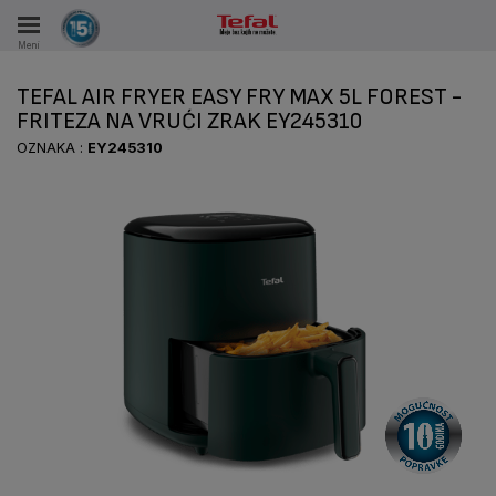
Meni
KA
TEFAL AIR FRYER EASY FRY MAX 5L FOREST -
VKE TOKOM 15 GODINA
FRITEZA NA VRUĆI ZRAK EY245310
OZNAKA :
EY245310
A