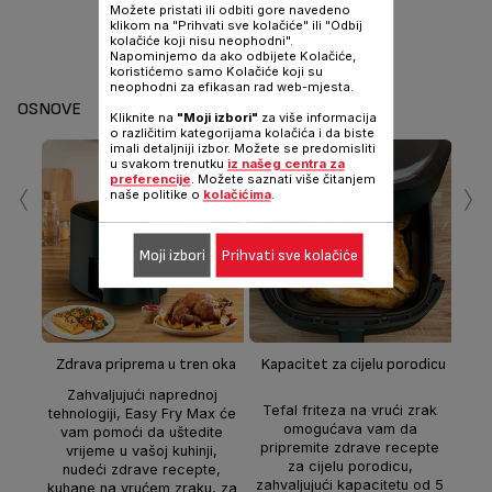
Možete pristati ili odbiti gore navedeno
klikom na "Prihvati sve kolačiće" ili "Odbij
kolačiće koji nisu neophodni".
Napominjemo da ako odbijete Kolačiće,
koristićemo samo Kolačiće koji su
neophodni za efikasan rad web-mjesta.
OSNOVE
Kliknite na
"Moji izbori"
za više informacija
o različitim kategorijama kolačića i da biste
imali detaljniji izbor. Možete se predomisliti
u svakom trenutku
iz našeg centra za
‹
›
preferencije
. Možete saznati više čitanjem
naše politike o
kolačićima
.
Moji izbori
Prihvati sve kolačiće
Tef
na 
man
Zdrava priprema u tren oka
Kapacitet za cijelu porodicu
Zahvaljujući naprednoj
Tefal friteza na vrući zrak
Ek
tehnologiji, Easy Fry Max će
omogućava vam da
800
vam pomoći da uštedite
pripremite zdrave recepte
vrijeme u vašoj kuhinji,
za cijelu porodicu,
ko
nudeći zdrave recepte,
zahvaljujući kapacitetu od 5
kuhane na vrućem zraku, za