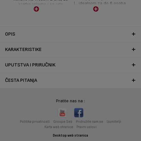
L, idealnom za do 6 osoba.
kratko vrijeme i sa vrlo
malom količinom ulja.
OPIS
KARAKTERISTIKE
UPUTSTVA I PRIRUČNIK
ČESTA PITANJA
Pratite nas na :
Politika privatnosti
Groupe Seb
Pridružite nam se
Izumitelji
Karta web stranice
Pravni uslovi
Desktop web stranica