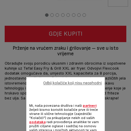
GDJE KUPITI
Prženje na vrućem zraku i grilovanje – sve u isto
vrijeme
Obradujte svoju porodicu ukusnim i zdravim obrocima iz sopstvene
kuhinje uz Tefal Easy Fry & Grill XXL air fryer. Odvojivi Flexcook
dodatak omogućava da, umjesto XXL kapaciteta za 8 porcija,
jednostavno podijelite uređaj u dvije zone za pripremu različitih jela
Odbij kolačiće koji nisu neophodni
istovremeno. Ova friteza na vrući zrak koristi veoma hrskavu
tehnologiju i livenu rešetku za grill, nudeći savršeno pečenje koje je
hrskavo spolja, a sočno iznutra — uz manje ulja kao kod friteze
bez ulja. Sa 8 automatskih programa, mogućnosti su beskrajne!
Mi, naša povezana društva i naši
partneri
Dijeli
Šalji
željeli bismo koristiti kolačiće prve ili treće
strane ili slične tehnologije (zajednički
"Kolačići") za prikupljanje nekih od vaših
podataka
radi provođenja analitike te vam
pružiti ciljane oglase i sadržaj na osnovu
vaših interesa i mrežnih aktivnosti te vam