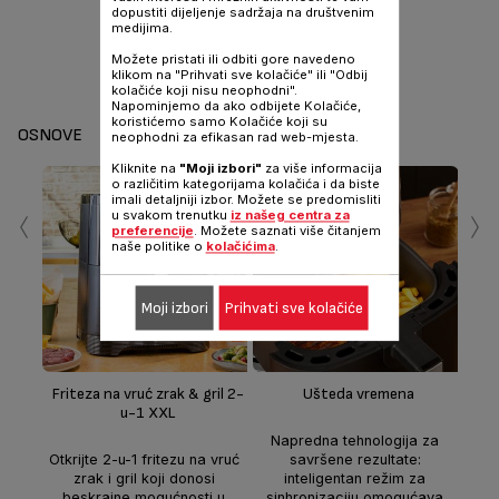
dopustiti dijeljenje sadržaja na društvenim
medijima.
Možete pristati ili odbiti gore navedeno
klikom na "Prihvati sve kolačiće" ili "Odbij
kolačiće koji nisu neophodni".
Napominjemo da ako odbijete Kolačiće,
koristićemo samo Kolačiće koji su
OSNOVE
neophodni za efikasan rad web-mjesta.
Kliknite na
"Moji izbori"
za više informacija
o različitim kategorijama kolačića i da biste
‹
›
imali detaljniji izbor. Možete se predomisliti
u svakom trenutku
iz našeg centra za
preferencije
. Možete saznati više čitanjem
naše politike o
kolačićima
.
Moji izbori
Prihvati sve kolačiće
Pers
f
Friteza na vruć zrak & gril 2-
Ušteda vremena
u-1 XXL
F
Napredna tehnologija za
o
Otkrijte 2-u-1 fritezu na vruć
savršene rezultate:
veli
zrak i gril koji donosi
inteligentan režim za
z
beskrajne mogućnosti u
sinhronizaciju omogućava