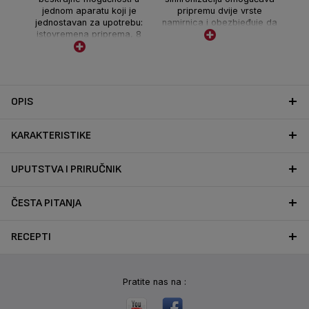
jednom aparatu koji je
pripremu dvije vrste
jednostavan za upotrebu:
namirnica i obezbjeđuje da
ra
istovremena priprema, 8
je sve spremno u isto
programa i XXL kapacitet
vrijeme
za izdašne i ukusne obroke.
OPIS
KARAKTERISTIKE
UPUTSTVA I PRIRUČNIK
ČESTA PITANJA
RECEPTI
Pratite nas na :