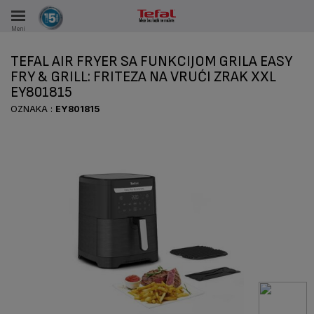
Meni
KA
TEFAL AIR FRYER SA FUNKCIJOM GRILA EASY
VKE TOKOM 15 GODINA
FRY & GRILL: FRITEZA NA VRUĆI ZRAK XXL
EY801815
A
OZNAKA :
EY801815