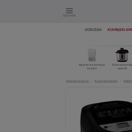
Izbornik
DORUČAK
KUHINJSKI AP
Aparati za kuhanje
Višenamjensk
na pari
aparat
Početna stranica
>
Kuhinjski aparati
>
Pekači