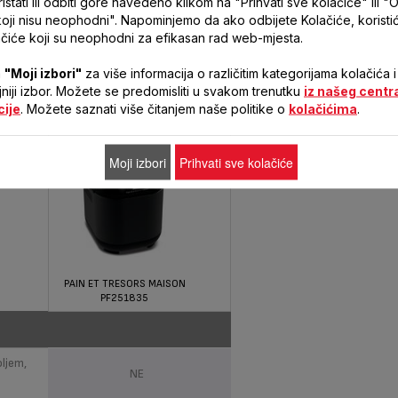
stati ili odbiti gore navedeno klikom na "Prihvati sve kolačiće" ili "O
ploče!
koji nisu neophodni". Napominjemo da ako odbijete Kolačiće, korist
čiće koji su neophodni za efikasan rad web-mjesta.
stike
a
"Moji izbori"
za više informacija o različitim kategorijama kolačića i
ljniji izbor. Možete se predomisliti u svakom trenutku
iz našeg centr
cije
. Možete saznati više čitanjem naše politike o
kolačićima
.
Moji izbori
Prihvati sve kolačiće
PAIN ET TRESORS MAISON
PF251835
ljem,
NE