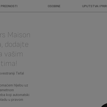
PREDNOSTI
OSOBINE
UPUTSTVA I PRI
ors Maison
, dodajte
a vašim
tima!
svestraniji Tefal
domaćem hljebu uz
 pametnom
ba koji automatski
koladu u pravom