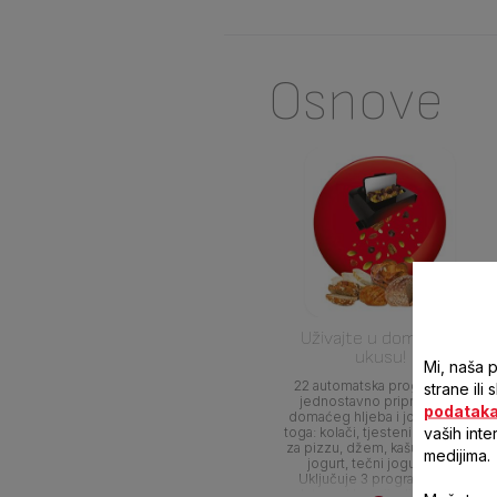
Osnove
Uživajte u domaćem
ukusu!
Mi, naša 
22 automatska programa za
strane ili
jednostavno pripremanje
podatak
domaćeg hljeba i još mnogo
vaših inte
toga: kolači, tjestenine, tijesto
za pizzu, džem, kašu, žitarice,
medijima.
jogurt, tečni jogurt i sir.
Uključuje 3 programa bez
glutena. Unaprijedite svoje