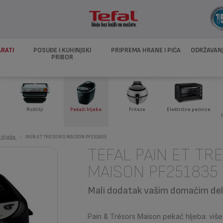
ARATI
POSUĐE I KUHINJSKI
PRIPREMA HRANE I PIĆA
ODRŽAVANJ
PRIBOR
i
Roštilji
Pekači hljeba
Friteze
Električne pećnice
 hljeba
>
PAIN ET TRESORS MAISON PF251835
TEFAL PAIN ET TR
MAISON PF251835
Mali dodatak vašim domaćim del
Pain & Trésors Maison pekač hljeba: viš