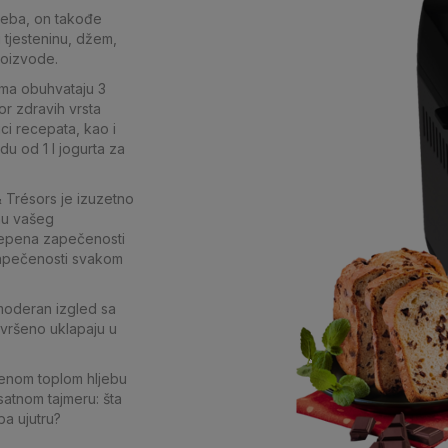
jeba, on takođe
 tjesteninu, džem,
proizvode.
ma obuhvataju 3
or zdravih vrsta
ici recepata, kao i
u od 1 l jogurta za
& Trésors je izuzetno
inu vašeg
tepena zapečenosti
zapečenosti svakom
moderan izgled sa
avršeno uklapaju u
čenom toplom hljebu
satnom tajmeru: šta
ba ujutru?