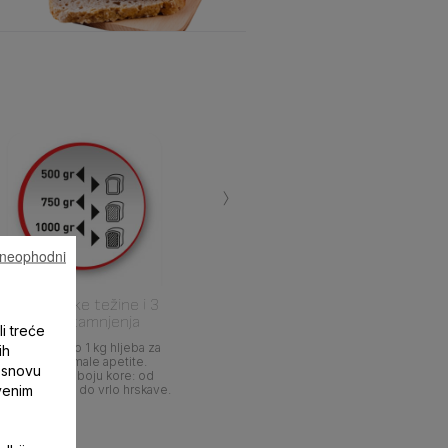
›
u neophodni
3 postavke težine i 3
nivoa tamnjenja
li treće
Od 500 g do 1 kg hljeba za
ih
velike ili male apetite.
 osnovu
Odaberite boju kore: od
tvenim
lagano tamne do vrlo hrskave.