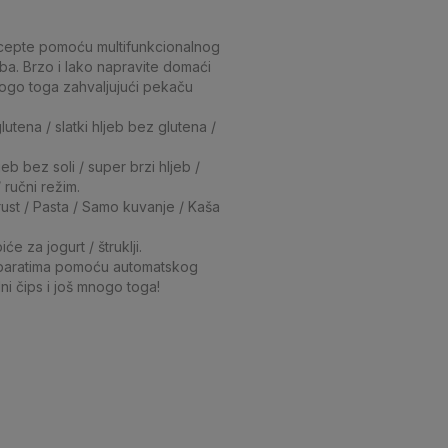
cepte pomoću multifunkcionalnog
a. Brzo i lako napravite domaći
 mnogo toga zahvaljujući pekaču
utena / slatki hljeb bez glutena /
jeb bez soli / super brzi hljeb /
/ ručni režim.
crust / Pasta / Samo kuvanje / Kaša
e za jogurt / štruklji.
paratima pomoću automatskog
ni čips i još mnogo toga!