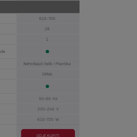
610-700
28
1
ode
Nehrđajući čelik / Plastika
CRNA
50-60 Hz
220-240 V
610-720 W
GDJE KUPITI