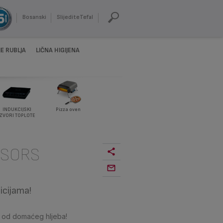
Bosanski
SlijediteTefal
E RUBLJA
LIČNA HIGIJENA
INDUKCIJSKI
Pizza oven
IZVORI TOPLOTE
ESORS
icijama!
e od domaćeg hljeba!