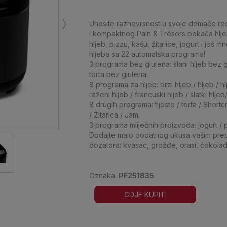
›
Unesite raznovrsnost u svoje domaće re
i kompaktnog Pain & Trésors pekača hljeb
hljeb, pizzu, kašu, žitarice, jogurt i još
hljeba sa 22 automatska programa!
3 programa bez glutena: slani hljeb bez gl
torta bez glutena.
8 programa za hljeb: brzi hljeb / hljeb / hl
raženi hljeb / francuski hljeb / slatki hljeb
8 drugih programa: tijesto / torta / Short
/ Žitarica / Jam.
3 programa mliječnih proizvoda: jogurt / pić
Dodajte malo dodatnog ukusa vašim pre
dozatora: kvasac, grožđe, orasi, čokolad
Oznaka:
PF251835
GDJE KUPITI