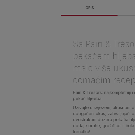
OPIS
Sa Pain & Trés
pekačem hljeba
malo više ukus
domaćim recep
Pain & Trésors: najkompletniji i 
pekač hljeeba.
Uživajte u svježem, ukusnom 
obogaćeni ukus, zahvaljujući
dvostrukom dozeru pekača hlje
dodaje orahe, grožđice ili čo
trenutku!