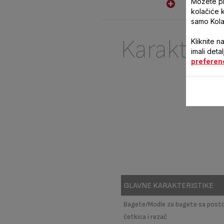
Možete pri
recepte pomoću savršenih
kolačiće 
dodataka zahvaljujući
automatskom dozeru.
samo Kola
Karakteri
Kliknite n
imali deta
preferen
GLAVNE KARAKTERISTIKE
Bagete/Modle za bagete sa posto
četkica i rezač