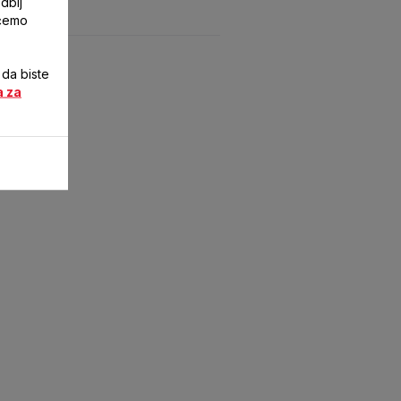
dbij
ićemo
 da biste
a za