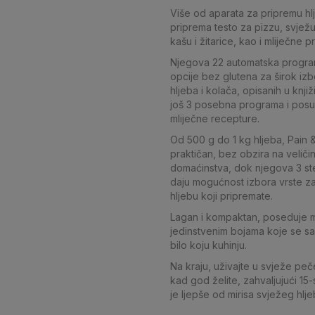
Više od aparata za pripremu hl
priprema testo za pizzu, svježu
kašu i žitarice, kao i mliječne 
Njegova 22 automatska progra
opcije bez glutena za širok izb
hljeba i kolača, opisanih u knjiž
još 3 posebna programa i posud
mliječne recepture.
Od 500 g do 1 kg hljeba, Pain 
praktičan, bez obzira na velič
domaćinstva, dok njegova 3 s
daju mogućnost izbora vrste 
hljebu koji pripremate.
Lagan i kompaktan, poseduje 
jedinstvenim bojama koje se s
bilo koju kuhinju.
Na kraju, uživajte u svježe pe
kad god želite, zahvaljujući 15-
je ljepše od mirisa svježeg hlje