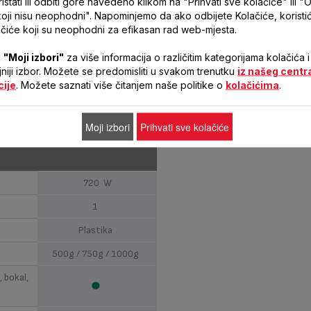
stati ili odbiti gore navedeno klikom na "Prihvati sve kolačiće" ili "O
koji nisu neophodni". Napominjemo da ako odbijete Kolačiće, korist
čiće koji su neophodni za efikasan rad web-mjesta.
PAIN DORÉ PF210138
a
"Moji izbori"
za više informacija o različitim kategorijama kolačića i
ljniji izbor. Možete se predomisliti u svakom trenutku
iz našeg centr
cije
. Možete saznati više čitanjem naše politike o
kolačićima
.
ljem,
NE
Moji izbori
Prihvati sve kolačiće
720 W
1
Plastika
500g / 750g / 1000g
, bokal,