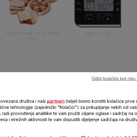
Fresh bread in just a few
Easy to use!
steps!
Odbij kolačiće koji nis
stike
povezana društva i naši
partneri
željeli bismo koristiti kolačiće prve i
 slične tehnologije (zajednički "Kolačići") za prikupljanje nekih od vaš
a
radi provođenja analitike te vam pružiti ciljane oglase i sadržaj na
resa i mrežnih aktivnosti te vam dopustiti dijeljenje sadržaja na druš