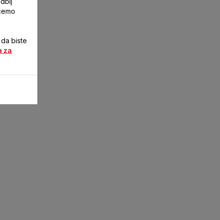
dbij
ićemo
 da biste
a za