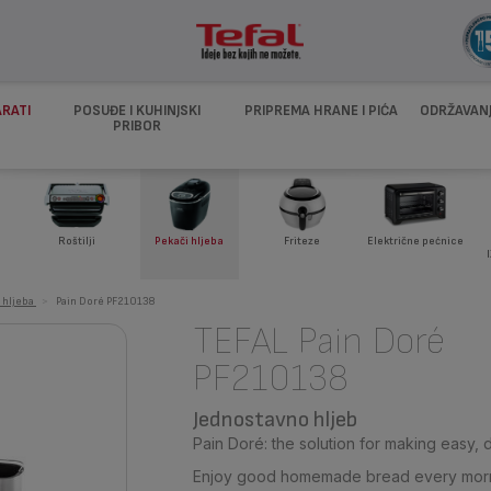
ARATI
POSUĐE I KUHINJSKI
PRIPREMA HRANE I PIĆA
ODRŽAVANJ
PRIBOR
i
Roštilji
Pekači hljeba
Friteze
Električne pećnice
 hljeba
>
Pain Doré PF210138
TEFAL Pain Doré
PF210138
Jednostavno hljeb
Pain Doré: the solution for making easy, 
Enjoy good homemade bread every morning