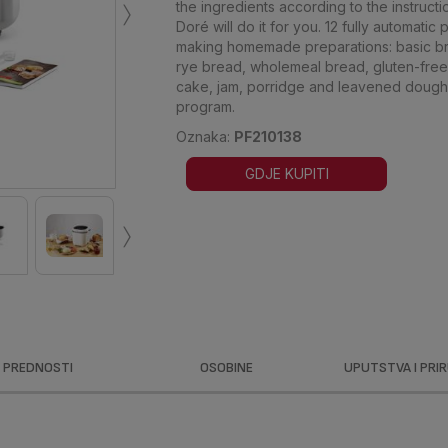
›
the ingredients according to the instruct
Doré will do it for you. 12 fully automatic
making homemade preparations: basic br
rye bread, wholemeal bread, gluten-free
cake, jam, porridge and leavened dough,
program.
Oznaka:
PF210138
GDJE KUPITI
›
PREDNOSTI
OSOBINE
UPUTSTVA I PRI