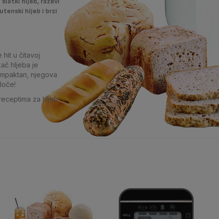
 slatki hljeb, raževi
utenski hljeb i brzi
hit u čitavoj
ač hljeba je
ompaktan, njegova
loče!
receptima za hljeb