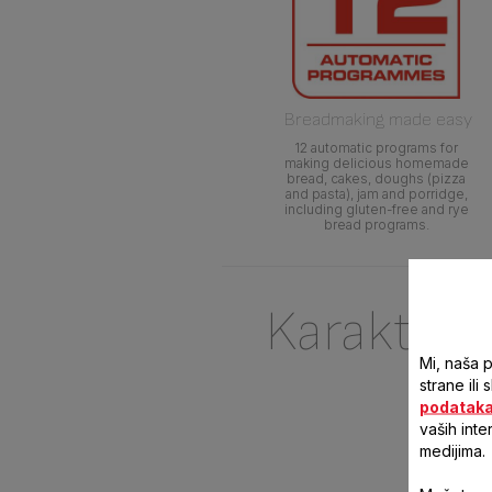
Breadmaking made easy
12 automatic programs for
making delicious homemade
bread, cakes, doughs (pizza
and pasta), jam and porridge,
including gluten-free and rye
bread programs.
Karakteri
Mi, naša 
strane ili
podatak
vaših inte
medijima.