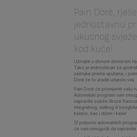
Pain Doré, rješ
jednostavnu p
ukusnog svježe
kod kuće!
Uživajte u divnom domaćem hlj
Tako je jednostavan za upotreb
sastojke prema uputama, i pokr
Doré će to uraditi umjesto vas.
Pain Doré će promijeniti vašu r
Automatski programi vam omog
napravite svježe štruce francu
integralnog, slatkog ili bezglut
kolače, kao i džem i kaše!
12 potpuno automatskih progra
će vam omogućiti da napravite