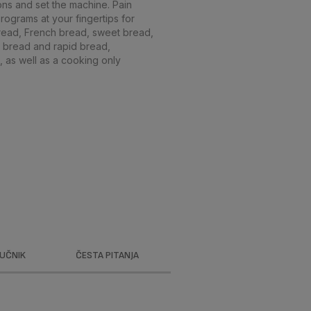
ions and set the machine. Pain
 programs at your fingertips for
ead, French bread, sweet bread,
 bread and rapid bread,
 as well as a cooking only
RUČNIK
ČESTA PITANJA