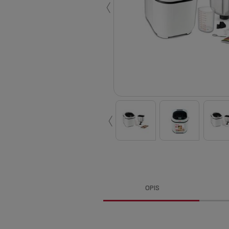
‹
‹
OPIS