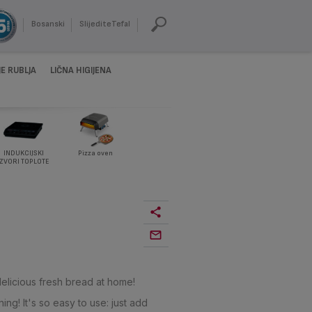
Bosanski
SlijediteTefal
E RUBLJA
LIČNA HIGIJENA
INDUKCIJSKI
Pizza oven
IZVORI TOPLOTE
delicious fresh bread at home!
! It's so easy to use: just add