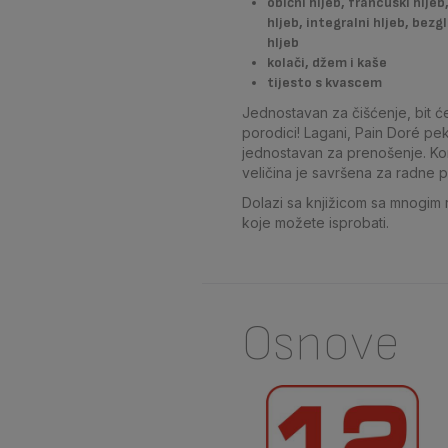
obični hljeb, francuski hljeb,
hljeb, integralni hljeb, bezgl
hljeb
kolači, džem i kaše
tijesto s kvascem
Jednostavan za čišćenje, bit će 
porodici! Lagani, Pain Doré pek
jednostavan za prenošenje. K
veličina je savršena za radne p
Dolazi sa knjižicom sa mnogim 
koje možete isprobati.
Osnove