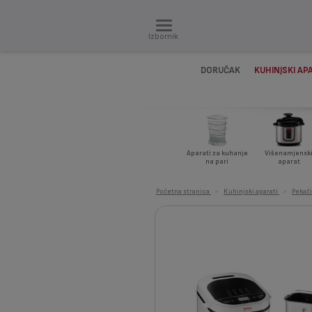
Izbornik
DORUČAK
KUHINJSKI AP
Aparati za kuhanje
Višenamjensk
na pari
aparat
Početna stranica
>
Kuhinjski aparati
>
Pekači