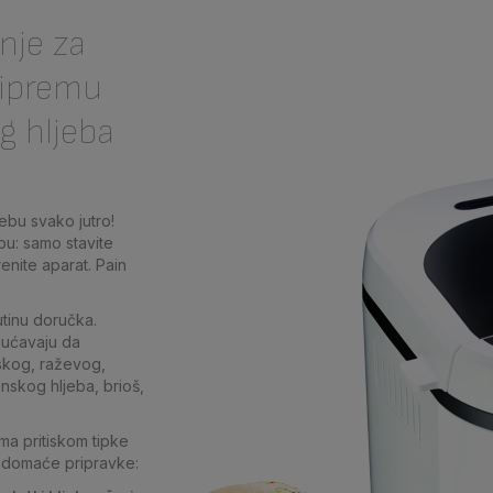
enje za
ripremu
g hljeba
ebu svako jutro!
u: samo stavite
enite aparat. Pain
utinu doručka.
ućavaju da
skog, raževog,
enskog hljeba, brioš,
ma pritiskom tipke
 domaće pripravke: