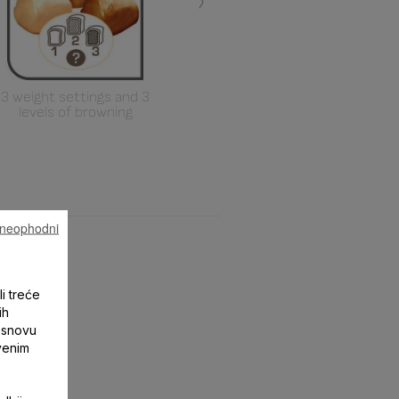
›
3 weight settings and 3
levels of browning
u neophodni
li treće
ih
 osnovu
tvenim