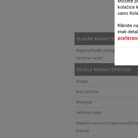
Možete pri
kolačiće 
samo Kola
Kliknite n
imali deta
preferen
GLAVNE KARAKTERISTIKE
Bagete/Modle za bagete sa posto
četkica i rezač
OSTALE KARAKTERISTIKE
Snaga
Broj oštrica
Materijal
Veličina hljeba
Klasični nastavci (mjerna kašičica
kukica)