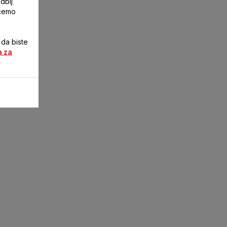
dbij
ićemo
 da biste
a za