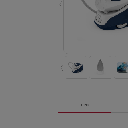
‹
‹
OPIS