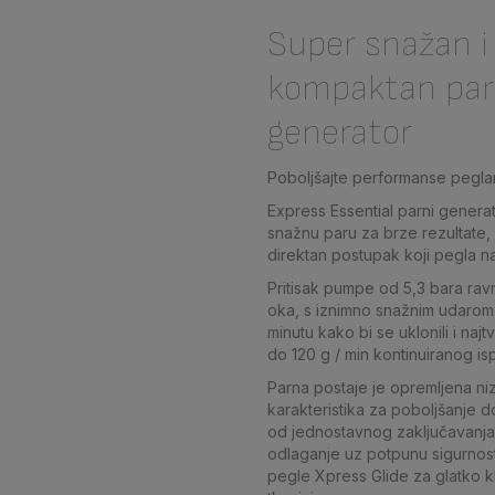
Super snažan i
kompaktan par
generator
Poboljšajte performanse peglan
Express Essential parni genera
snažnu paru za brze rezultate,
direktan postupak koji pegla n
Pritisak pumpe od 5,3 bara rav
oka, s iznimno snažnim udarom
minutu kako bi se uklonili i najt
do 120 g / min kontinuiranog is
Parna postaje je opremljena ni
karakteristika za poboljšanje do
od jednostavnog zaključavanja
odlaganje uz potpunu sigurnos
pegle Xpress Glide za glatko kl