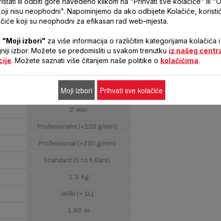
stati ili odbiti gore navedeno klikom na "Prihvati sve kolačiće" ili "O
2200 W
koji nisu neophodni". Napominjemo da ako odbijete Kolačiće, korist
120 g/min
čiće koji su neophodni za efikasan rad web-mjesta.
270 g/min
a
"Moji izbori"
za više informacija o različitim kategorijama kolačića i
ljniji izbor. Možete se predomisliti u svakom trenutku
iz našeg centr
5.3 bar
cije
. Možete saznati više čitanjem naše politike o
kolačićima
.
Moji izbori
Prihvati sve kolačiće
Ručne postavke
2 min
Profesionalni (>120 g/min)
Professional (>230 g/min)
Standard (5 to 6 Bars)
1.3 kg
Veliki (> 1L)
1.60 m