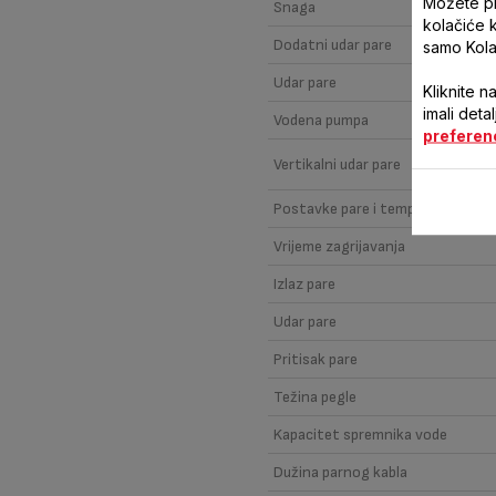
Možete pri
Snaga
kolačiće 
Dodatni udar pare
samo Kola
Udar pare
Kliknite n
imali deta
Vodena pumpa
preferen
Vertikalni udar pare
Postavke pare i temperature
Vrijeme zagrijavanja
Izlaz pare
Udar pare
Pritisak pare
Težina pegle
Kapacitet spremnika vode
Dužina parnog kabla