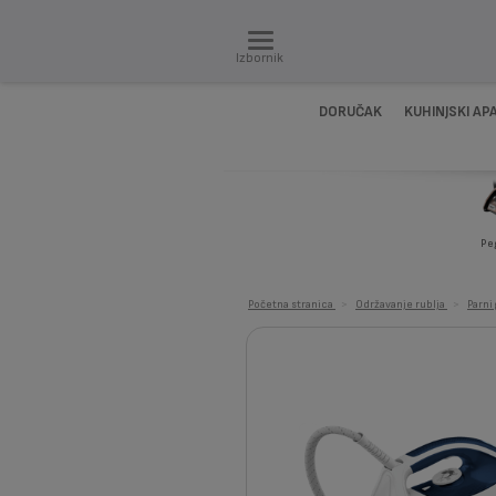
Izbornik
DORUČAK
KUHINJSKI AP
Pe
Početna stranica
>
Održavanje rublja
>
Parni