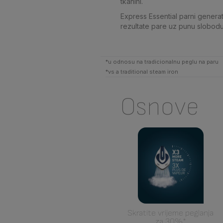
tkanini.
Express Essential parni generat
rezultate pare uz punu slobodu 
*u odnosu na tradicionalnu peglu na paru
*vs a traditional steam iron
Osnove
Skratite vrijeme peglanja
za 30%*