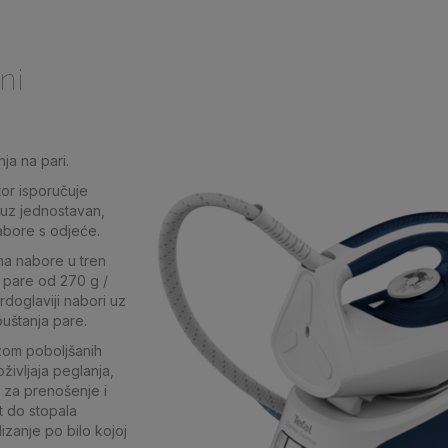
ni
ja na pari.
tor isporučuje
 uz jednostavan,
abore s odjeće.
na nabore u tren
 pare od 270 g /
vrdoglaviji nabori uz
puštanja pare.
zom poboljšanih
življaja peglanja,
 za prenošenje i
t do stopala
izanje po bilo kojoj