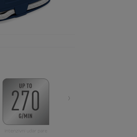
›
Intenzivni udar pare