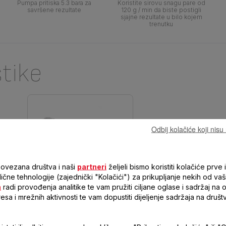
Pumpa pritiska 5.3 bara za
Koristite sirovu snagu pare od
savršene rezultate
120 g / min da biste postigli
sjajne rezultate u bilo kojem
trenutku
stike
Odbij kolačiće koji nis
povezana društva i naši
partneri
željeli bismo koristiti kolačiće prve i
 slične tehnologije (zajednički "Kolačići") za prikupljanje nekih od vaš
EXPRESS ESSENTIAL
a
radi provođenja analitike te vam pružiti ciljane oglase i sadržaj na
SV6116E0
resa i mrežnih aktivnosti te vam dopustiti dijeljenje sadržaja na druš
I SNAGE