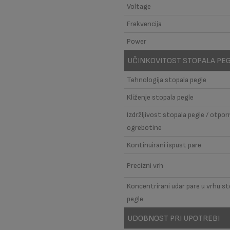
Voltage
Frekvencija
Power
UČINKOVITOST STOPALA PE
Tehnologija stopala pegle
Kliženje stopala pegle
Izdržljivost stopala pegle / otpo
ogrebotine
Kontinuirani ispust pare
Precizni vrh
Koncentrirani udar pare u vrhu st
pegle
UDOBNOST PRI UPOTREBI