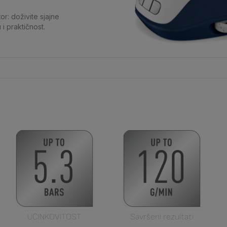
or: doživite sjajne
i praktičnost.
UČINKOVITOST
Savršeni rezultati