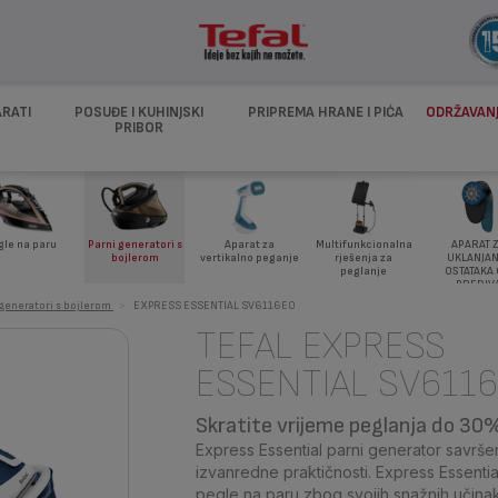
ARATI
POSUĐE I KUHINJSKI
PRIPREMA HRANE I PIĆA
ODRŽAVANJ
PRIBOR
APARAT 
gle na paru
Parni generatori s
Aparat za
Multifunkcionalna
UKLANJAN
bojlerom
vertikalno peganje
rješenja za
OSTATAKA
peglanje
PREDIV
 generatori s bojlerom
>
EXPRESS ESSENTIAL SV6116E0
TEFAL EXPRESS
ESSENTIAL SV611
Skratite vrijeme peglanja do 30
Express Essential parni generator savršen
izvanredne praktičnosti. Express Essentia
pegle na paru zbog svojih snažnih učinak