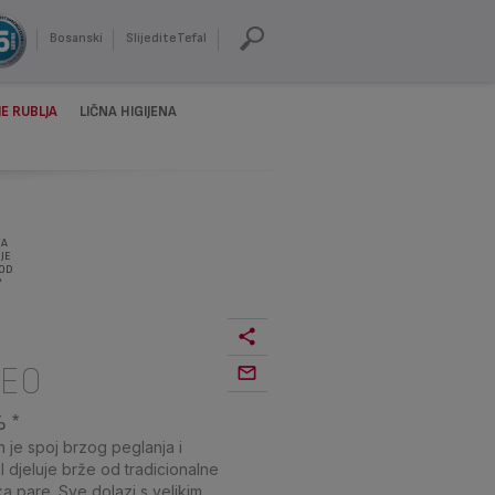
Bosanski
SlijediteTefal
E RUBLJA
LIČNA HIGIJENA
ZA
JE
 OD
A
6E0
% *
 je spoj brzog peglanja i
l djeluje brže od tradicionalne
a pare. Sve dolazi s velikim