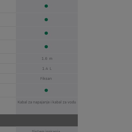
1.6 m
1.4 L
Fiksan
Kabal za napajanje i kabal za vodu
Sistem ispiranja