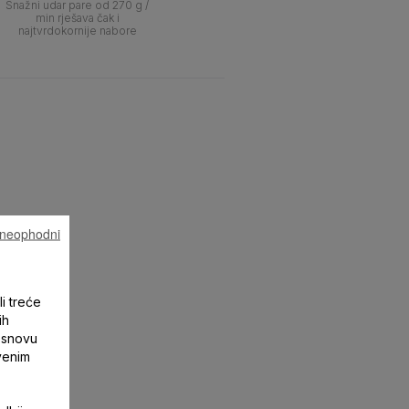
Snažni udar pare od 270 g /
min rješava čak i
najtvrdokornije nabore
u neophodni
li treće
ih
 osnovu
tvenim