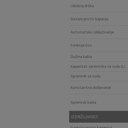
Udobna drška
Sistem protiv kapanja
Automatsko isključivanje
Funkcija Eco
Dužina kabla
Kapacitet spremnika za vodu (L)
Spremnik za vodu
Konstantno dolijevanje
Spremnik kabla
IZDRŽLJIVOST
Funkcija protiv kamenca