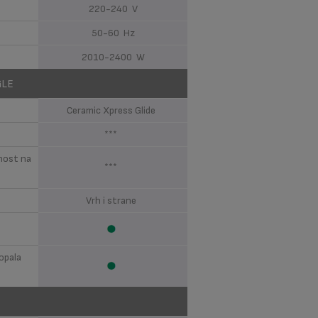
220-240 V
50-60 Hz
2010-2400 W
GLE
Ceramic Xpress Glide
***
rnost na
***
Vrh i strane
opala