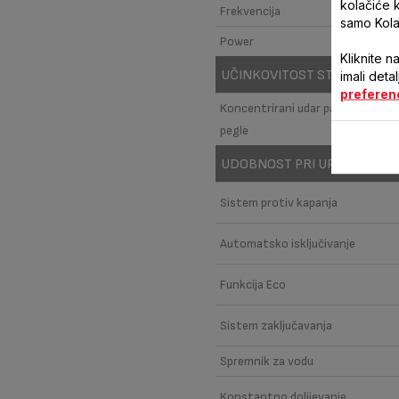
kolačiće 
Frekvencija
samo Kola
Power
Kliknite n
UČINKOVITOST STOPALA PE
imali deta
preferen
Koncentrirani udar pare u vrhu st
pegle
UDOBNOST PRI UPOTREBI
Sistem protiv kapanja
Automatsko isključivanje
Funkcija Eco
Sistem zaključavanja
Spremnik za vodu
Konstantno dolijevanje