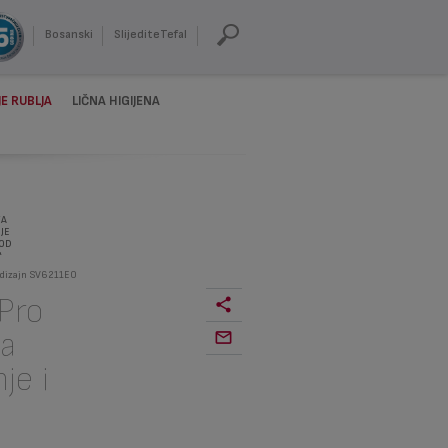
Bosanski
SlijediteTefal
E RUBLJA
LIČNA HIGIJENA
ZA
JE
 OD
A
 dizajn SV6211E0
Pro
a
je i