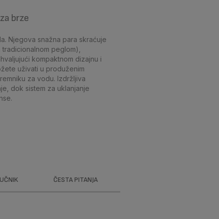
za brze
la. Njegova snažna para skraćuje
 tradicionalnom peglom),
ahvaljujući kompaktnom dizajnu i
ete uživati ​​u produženim
remniku za vodu. Izdržljiva
je, dok sistem za uklanjanje
nse.
RUČNIK
ČESTA PITANJA