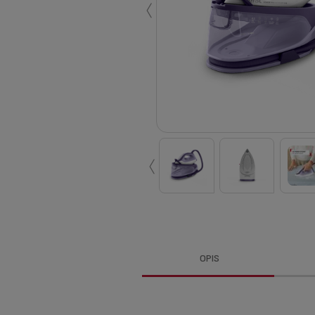
‹
‹
OPIS