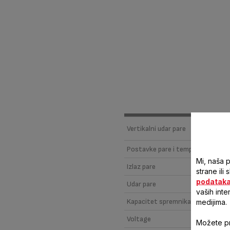
UČINKOVITOST UDARA PARE 
Vertikalni udar pare
Postavke pare i temperature
Mi, naša 
Izlaz pare
strane ili
podatak
Udar pare
vaših inte
Kapacitet spremnika vode
medijima.
Voltage
Možete pri