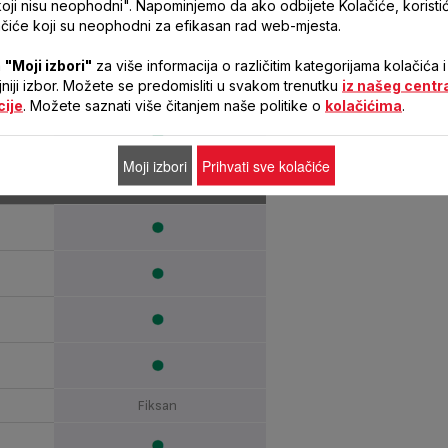
koji nisu neophodni". Napominjemo da ako odbijete Kolačiće, korist
50-60 Hz
čiće koji su neophodni za efikasan rad web-mjesta.
2200-2600 W
a
"Moji izbori"
za više informacija o različitim kategorijama kolačića i
GLE
ljniji izbor. Možete se predomisliti u svakom trenutku
iz našeg centr
cije
. Možete saznati više čitanjem naše politike o
kolačićima
.
opala
Moji izbori
Prihvati sve kolačiće
Fiksan