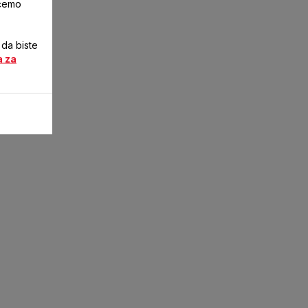
ićemo
 da biste
a za