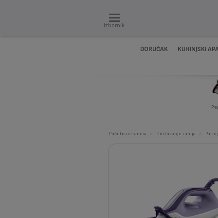
Izbornik
DORUČAK
KUHINJSKI AP
Pe
Početna stranica
>
Održavanje rublja
>
Parni