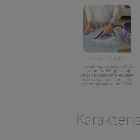
Savršeni rezultati
Iskusite 4 puta više pare*, sa
izlazom od 120 g/min koji
pruža besprijekorne rezultate
bez nabora bez napora (*u
poređenju sa peglom FV2C).
Karakteri