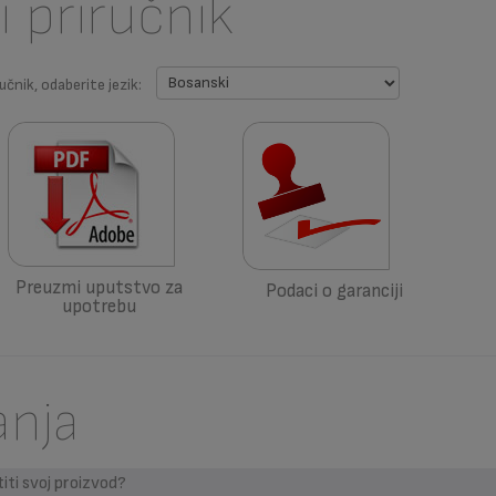
i priručnik
učnik, odaberite jezik:
Preuzmi uputstvo za
Podaci o garanciji
upotrebu
anja
iti svoj proizvod?