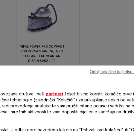
TEFAL POWER PRO COMPACT
200 PARNA STANICA, BRZO
PEGLANJE I KOMPAKTAN
DIZAJN SV6211E0
I SNAGE
Odbij kolačiće koji nis
Ručne postavke
povezana društva i naši
partneri
željeli bismo koristiti kolačiće prve i
Visok (35 do 120g/min)
 slične tehnologije (zajednički "Kolačići") za prikupljanje nekih od vaš
a
radi provođenja analitike te vam pružiti ciljane oglase i sadržaj na
Professional (>230 g/min)
resa i mrežnih aktivnosti te vam dopustiti dijeljenje sadržaja na druš
Veliki (> 1L)
220-240 V
stati ili odbiti gore navedeno klikom na "Prihvati sve kolačiće" ili "O