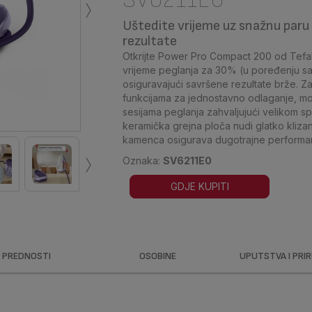
›
Uštedite vrijeme uz snažnu paru 
rezultate
Otkrijte Power Pro Compact 200 od Tefa
vrijeme peglanja za 30% (u poređenju sa
osiguravajući savršene rezultate brže. Z
funkcijama za jednostavno odlaganje, mož
sesijama peglanja zahvaljujući velikom sp
keramička grejna ploča nudi glatko klizan
kamenca osigurava dugotrajne performa
›
Oznaka:
SV6211E0
GDJE KUPITI
PREDNOSTI
OSOBINE
UPUTSTVA I PRI