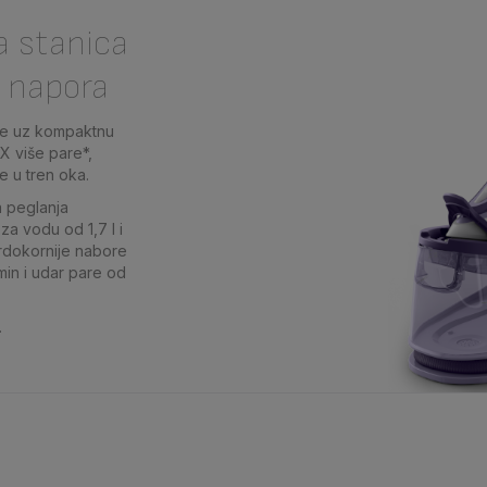
a stanica
z napora
nje uz kompaktnu
X više pare*,
e u tren oka.
a peglanja
za vodu od 1,7 l i
vrdokornije nabore
min i udar pare od
.