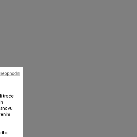
u neophodni
li treće
ih
 osnovu
tvenim
dbij