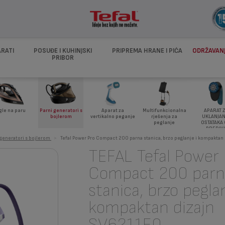
ARATI
POSUĐE I KUHINJSKI
PRIPREMA HRANE I PIĆA
ODRŽAVANJ
PRIBOR
APARAT 
gle na paru
Parni generatori s
Aparat za
Multifunkcionalna
UKLANJAN
bojlerom
vertikalno peganje
rješenja za
OSTATAKA
peglanje
PREDIV
 generatori s bojlerom
>
Tefal Power Pro Compact 200 parna stanica, brzo peglanje i kompaktan
TEFAL Tefal Power 
Compact 200 parn
stanica, brzo peglan
kompaktan dizajn
SV6211E0