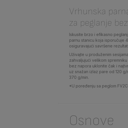
Vrhunska parn
za peglanje be
Iskusite brzo i efikasno pegla
parnu stanicu koja isporučuje 4
osiguravajući savršene rezultat
Uživajte u produženim sesijam
zahvaljujući velikom spremniku 
bez napora uklonite čak i najt
uz snažan izlaz pare od 120 g/
370 g/min.
*U poređenju sa peglom FV2C
Osnove