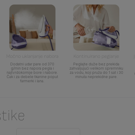
Moćno uklanjanje nabora
Kontinuirano peglanje
Dodatni udar pare od 370
Peglajte duže bez prekida
g/min bez napora pegla i
zahvaljujući velikom spremniku
najtvrdokornije bore i nabore.
za vodu, koji pruža do 1 sat i 30
Čak i za debele tkanine poput
minuta neprekidne pare.
farmerki i lana.
stike