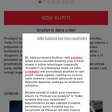
GDJE KUPITI
Snažan iz dana u dan
Odbij kolačiće koji nisu neophodni
Pružajući izuzetnu snagu pare u dizajnu prilagođenom korisniku,
Tefal Pro Express Ultimate II pruža beskompromisnu njegu odjeće s
potpunom lakoćom. Ovaj generator pare visokih performansi
kombinira performanse s raznim pametnim karakteristikama i
dizajnom: Jednostavne i svestrane postavke na dohvat ruke s tri
Mi, naša povezana društva i naši
partneri
postavke za pokrivanje svih vaših potreba za odjevnim
željeli bismo koristiti kolačiće prve ili treće
predmetom, naš odvojivi sakupljač kamenca za dugotrajni učinak
strane ili slične tehnologije (zajednički
pare, vertikalni udar pare za popravke u posljednjem trenutku i još
"Kolačići") za prikupljanje nekih od vaših
podataka
radi provođenja analitike te vam
mnogo toga.
pružiti ciljane oglase i sadržaj na osnovu
vaših interesa i mrežnih aktivnosti te vam
Dijeli
dopustiti dijeljenje sadržaja na društvenim
Šalji
medijima.
Možete pristati ili odbiti gore navedeno
OSNOVE
klikom na "Prihvati sve kolačiće" ili "Odbij
kolačiće koji nisu neophodni".
Napominjemo da ako odbijete Kolačiće,
koristićemo samo Kolačiće koji su
neophodni za efikasan rad web-mjesta.