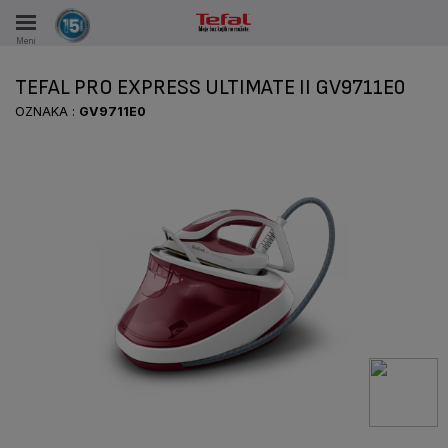
Meni
KA
TEFAL PRO EXPRESS ULTIMATE II GV9711E0
VKE TOKOM 15 GODINA
OZNAKA :
GV9711E0
A