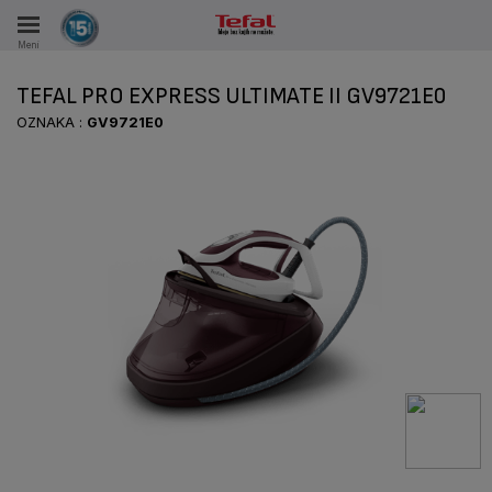
Meni
KA
TEFAL PRO EXPRESS ULTIMATE II GV9721E0
VKE TOKOM 15 GODINA
OZNAKA :
GV9721E0
A