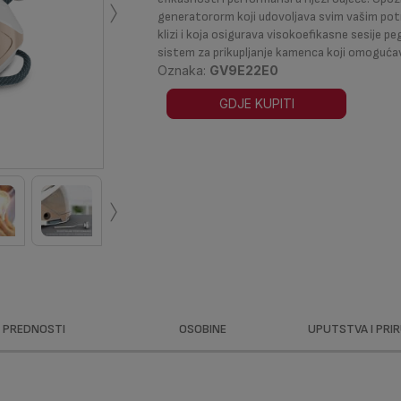
›
generatororm koji udovoljava svim vašim potre
klizi i koja osigurava visokoefikasne sesije pe
sistem za prikupljanje kamenca koji omoguća
Oznaka:
GV9E22E0
GDJE KUPITI
›
PREDNOSTI
OSOBINE
UPUTSTVA I PRI