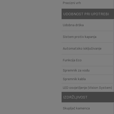
Precizni vrh
UDOBNOST PRI UPOTREBI
Udobna drška
Sistem protiv kapanja
Automatsko isključivanje
Funkcija Eco
Spremnik za vodu
Spremnik kabla
LED osvjetljenje (Vision System)
IZDRŽLJIVOST
Skupljač kamenca