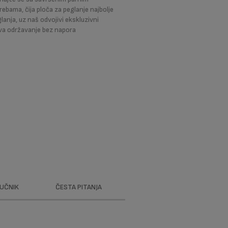
bama, čija ploča za peglanje najbolje
glanja, uz naš odvojivi ekskluzivni
va održavanje bez napora
RUČNIK
ČESTA PITANJA