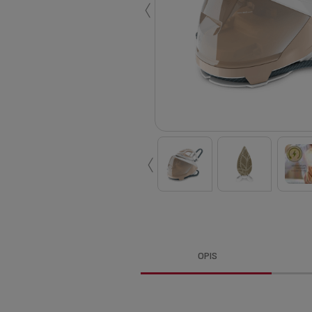
‹
‹
OPIS