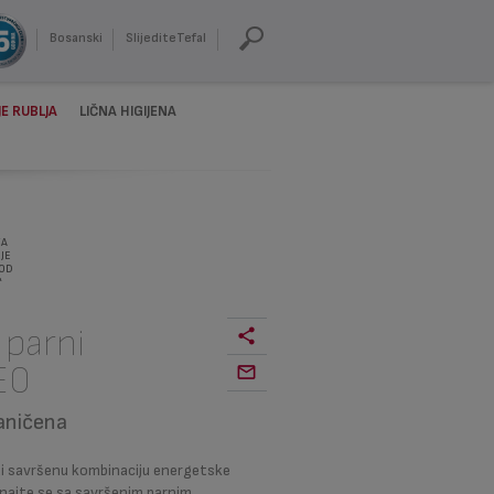
Bosanski
SlijediteTefal
E RUBLJA
LIČNA HIGIJENA
ZA
JE
 OD
A
 parni
E0
raničena
di savršenu kombinaciju energetske
znajte se sa savršenim parnim