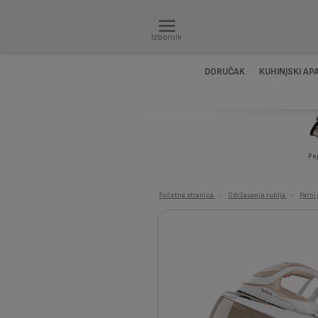
Izbornik
DORUČAK
KUHINJSKI AP
Pe
Početna stranica
>
Održavanje rublja
>
Parni