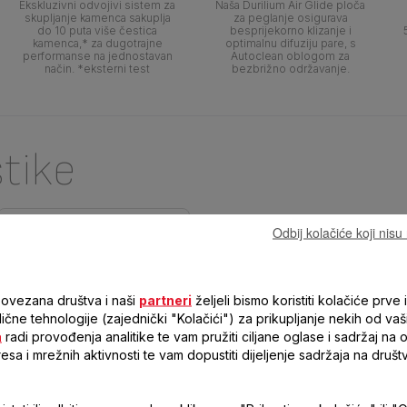
Ekskluzivni odvojivi sistem za
Naša Durilium Air Glide ploča
skupljanje kamenca sakuplja
za peglanje osigurava
do 10 puta više čestica
besprijekorno klizanje i
kamenca,* za dugotrajne
optimalnu difuziju pare, s
performanse na jednostavan
Autoclean oblogom za
način. *eksterni test
bezbrižno održavanje.
stike
Odbij kolačiće koji nis
povezana društva i naši
partneri
željeli bismo koristiti kolačiće prve i
 slične tehnologije (zajednički "Kolačići") za prikupljanje nekih od vaš
a
radi provođenja analitike te vam pružiti ciljane oglase i sadržaj na
resa i mrežnih aktivnosti te vam dopustiti dijeljenje sadržaja na druš
PRO EXPRESS, PARNI
GENERATOR GV9E22E0