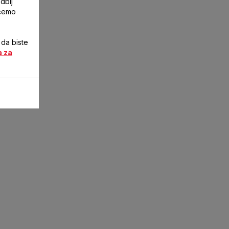
dbij
ićemo
 da biste
a za