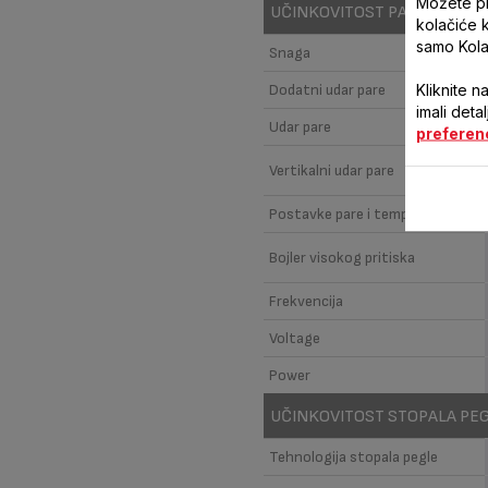
Možete pri
UČINKOVITOST PARE I SNAG
kolačiće 
samo Kola
Snaga
Kliknite n
Dodatni udar pare
imali deta
Udar pare
preferen
Vertikalni udar pare
Postavke pare i temperature
Bojler visokog pritiska
Frekvencija
Voltage
Power
UČINKOVITOST STOPALA PE
Tehnologija stopala pegle