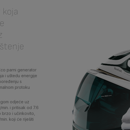
 koja
ne
z
ištenje
Eco parni generator
ja i uštedu energije
poređenju s
imalnom protoku
egom odjeće uz
min. i pritisak od 7.6
 brzo i učinkovito,
n. koji će riješiti