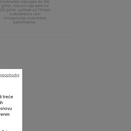
Kontinuirani izlaz pare do 140
g/min., robusni udar pare od
550 g/min. i pritisak od 7.6 bara
svakodnevno vam
omogućavaju izvanredne
performanse.
u neophodni
li treće
ih
 osnovu
tvenim