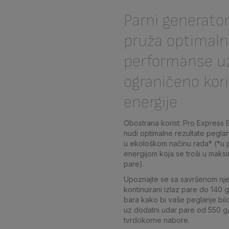
Parni generator
pruža optimal
performanse u
ograničeno kor
energije
Obostrana korist: Pro Express 
nudi optimalne rezultate peglan
u ekološkom načinu rada* (*u 
energijom koja se troši u maks
pare).
Upoznajte se sa savršenom nj
kontinuirani izlaz pare do 140 g/
bara kako bi vaše peglanje bilo
uz dodatni udar pare od 550 g/mi
tvrdokorne nabore.