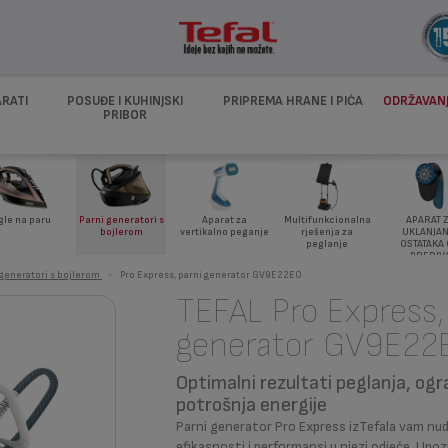
ARATI
POSUĐE I KUHINJSKI
PRIPREMA HRANE I PIĆA
ODRŽAVANJ
PRIBOR
APARAT 
gle na paru
Parni generatori s
Aparat za
Multifunkcionalna
UKLANJAN
bojlerom
vertikalno peganje
rješenja za
OSTATAKA
peglanje
PREDIV
 generatori s bojlerom
>
Pro Express, parni generator GV9E22E0
TEFAL Pro Express,
generator GV9E22
Optimalni rezultati peglanja, og
potrošnja energije
Parni generator Pro Express izTefala vam nu
efikasnosti i performansi u njezi odjeće. Upo