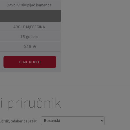
Odvojivi skupljač kamenca
ARGILE MJESEČINA
15 godina
0.48 W
GDJE KUPITI
i priručnik
učnik, odaberite jezik: