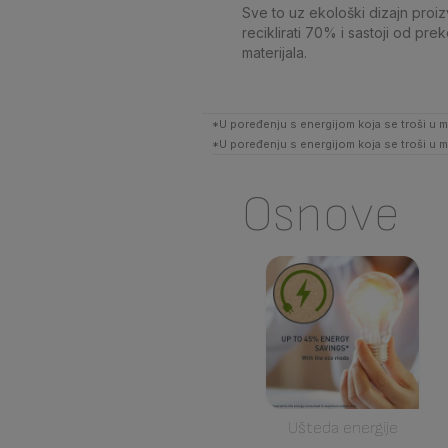
Sve to uz ekološki dizajn proi
reciklirati 70% i sastoji od pr
materijala.
*U poređenju s energijom koja se troši u 
*U poređenju s energijom koja se troši u 
Osnove
Ušteda energije