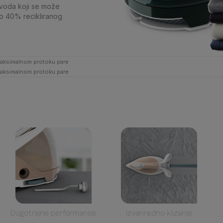
zvoda koji se može
eko 40% recikliranog
maksimalnom protoku pare
maksimalnom protoku pare
Dugotrajne performanse
Izvanredno klizanje