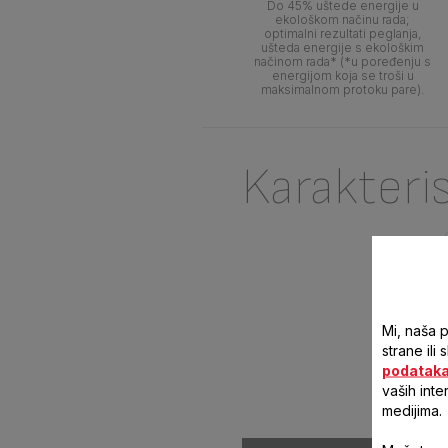
Do 45% uštede energije u
ekološkom načinu rada;
optimalni rezultati peglanja,
ušteda energije s ekološkim
načinom rada* (*u poređenju s
energijom koja se troši u
maksimalnom protoku pare).
Karakteri
Mi, naša 
strane ili
podatak
vaših inte
medijima.