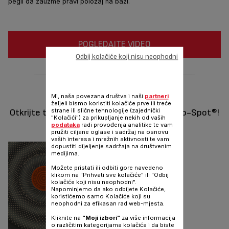
pegli da zauzme pravi položaj na bazi.
POGLEDAJTE VIDEO
Odbij kolačiće koji nisu neophodni
Thermo-Spot®
Mi, naša povezana društva i naši
partneri
željeli bismo koristiti kolačiće prve ili treće
Otkrijte tajnu savršenog kuhanja uz Thermo-Spot®!
strane ili slične tehnologije (zajednički
"Kolačići") za prikupljanje nekih od vaših
podataka
radi provođenja analitike te vam
pružiti ciljane oglase i sadržaj na osnovu
vaših interesa i mrežnih aktivnosti te vam
dopustiti dijeljenje sadržaja na društvenim
medijima.
Možete pristati ili odbiti gore navedeno
klikom na "Prihvati sve kolačiće" ili "Odbij
kolačiće koji nisu neophodni".
Napominjemo da ako odbijete Kolačiće,
koristićemo samo Kolačiće koji su
neophodni za efikasan rad web-mjesta.
Kliknite na
"Moji izbori"
za više informacija
o različitim kategorijama kolačića i da biste