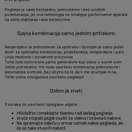
Peglanje je sada bezbjedno, jednostavno i bez suvišnih
podešavanja, jer ova tehnologija ne smanjuje performanse aparata
na uštrb olakšanja rada korisnicima.
Sjajna kombinacija samo jednim pritiskom
Nevjerojatno je jednostavan za upotrebu i dovoljan je samo jedan
dodir za optimalne kombinacije, podešavanja, temperature i paru.
Linija intuitivnih i inovativnih proizvoda
Tefal nudi raznovrsne parne generatore koji izlaze u susret svim
vašim potrebama. Oni nude savršenu kombinaciju jednostavne i
automatske kontrole. Bez obzira na to da li ste stručnjak ili ne,
Tefal svima omogućava savršeno peglanje!
Dobro je znati
3 koraka do savršeno ispeglane odjeće:
HOvlažite i omekšajte tkaninu radi lakšeg peglanja
Vruće stopalo pegle osušit će vlakna i izravnati nabore
Ne spremajte odjeću u ormar odmah nakon peglanja, jer
će se tako stvoriti nabori!