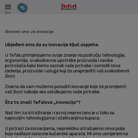
Meni
KA
VKE TOKOM 15 GODINA
Stvoreni smo za inovacije
A
Ubjeđeni smo da su inovacije ključ uspjeha.
U Tefalu primjenjujemo svoje znanje na području tehnologije,
ergonomije, svakodnevne upotrebe proizvoda i navika
potrošača kako bismo saznali vaše potrebe i osmislili nova
rješenja, proizvode i usluge koji će unaprijediti vaš svakodnevni
život.
Znamo da vam možemo ponuditi inovacije koje će promijeniti
vaš život nabolje ako osluškujemo vaše potrebe.
Šta to znači Tefalova „inovacija”?
Naš tim za istraživanje i razvoj neprestano je u toku sa
najnovijim tehnologijama i očekivanjima kupaca.
U potrazi za inovacijama, neprekidno istražujemo nova polja
koja nadilaze osnovne kućanske aparate. Mi smo usmjereni na