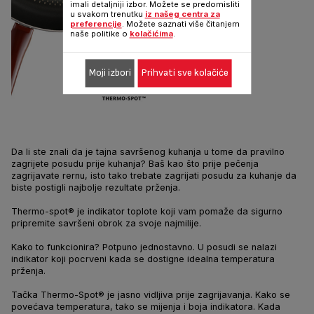
imali detaljniji izbor. Možete se predomisliti
u svakom trenutku
iz našeg centra za
preferencije
. Možete saznati više čitanjem
naše politike o
kolačićima
.
Moji izbori
Prihvati sve kolačiće
Da li ste znali da je tajna savršenog kuhanja u tome da pravilno
zagrijete posudu prije kuhanja? Baš kao što prije pečenja
zagrijavate rernu, isto tako trebate zagrijati posudu za kuhanje da
biste postigli najbolje rezultate prženja.
Thermo-spot® je indikator toplote koji vam pomaže da sigurno
pripremite savršeni obrok za svoje najmilije.
Kako to funkcionira? Potpuno jednostavno. U posudi se nalazi
indikator koji pocrveni kada se dostigne idealna temperatura
prženja.
Tačka Thermo-Spot® je jasno vidljiva prije zagrijavanja. Kako se
povećava temperatura, tako se mijenja i boja indikatora. Kada