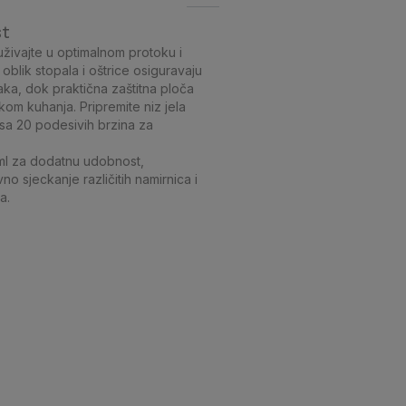
st
uživajte u optimalnom protoku i
oblik stopala i oštrice osiguravaju
aka, dok praktična zaštitna ploča
om kuhanja. Pripremite niz jela
sa 20 podesivih brzina za
l za dodatnu udobnost,
o sjeckanje različitih namirnica i
a.