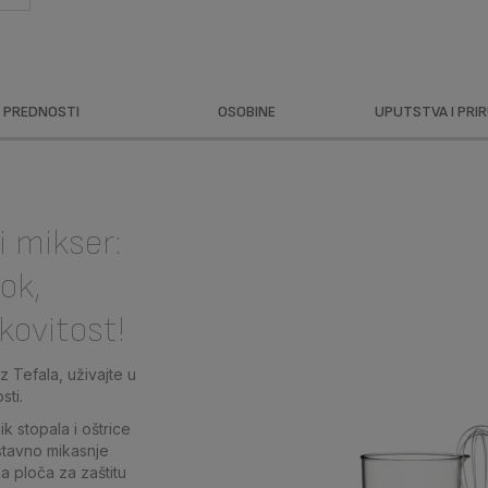
PREDNOSTI
OSOBINE
UPUTSTVA I PRI
i mikser:
ok,
kovitost!
 Tefala, uživajte u
sti.
k stopala i oštrice
ostavno mikasnje
na ploča za zaštitu