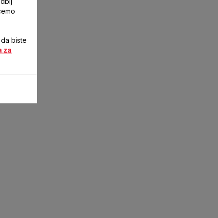
dbij
ićemo
 da biste
a za