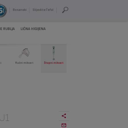
Bosanski
SlijediteTefal
E RUBLJA
LIČNA HIGIJENA
i
Ručni mikseri
Štapni mikseri
U1