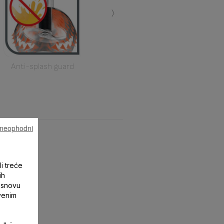
›
Anti-splash guard
u neophodni
li treće
ih
 osnovu
tvenim