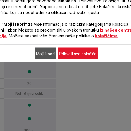
stati ili odbiti gore navedeno klikom na "Prihvati sve kolačiće" ili "O
koji nisu neophodni". Napominjemo da ako odbijete Kolačiće, korist
čiće koji su neophodni za efikasan rad web-mjesta.
OPTICHEF 3U1 20SP
a
"Moji izbori"
za više informacija o različitim kategorijama kolačića i
HB643138
ljniji izbor. Možete se predomisliti u svakom trenutku
iz našeg centr
cije
. Možete saznati više čitanjem naše politike o
kolačićima
.
800 W
Moji izbori
Prihvati sve kolačiće
20
Nehrđajući čelik
800 ml