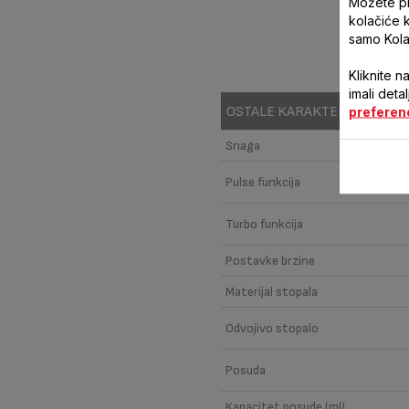
Možete pri
kolačiće 
samo Kola
Kliknite n
imali deta
OSTALE KARAKTERISTIKE
preferen
Snaga
Pulse funkcija
Turbo funkcija
Postavke brzine
Materijal stopala
Odvojivo stopalo
Posuda
Kapacitet posude (ml)