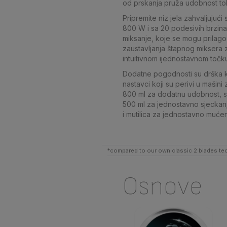
od prskanja pruža udobnost to
Pripremite niz jela zahvaljujuć
800 W i sa 20 podesivih brzin
miksanje, koje se mogu prilago
zaustavljanja štapnog miksera z
intuitivnom ijednostavnom točk
Dodatne pogodnosti su drška ko
nastavci koji su perivi u mašin
800 ml za dodatnu udobnost, s
500 ml za jednostavno sjeckanje
i mutilica za jednostavno mućen
*compared to our own classic 2 blades t
Osnove