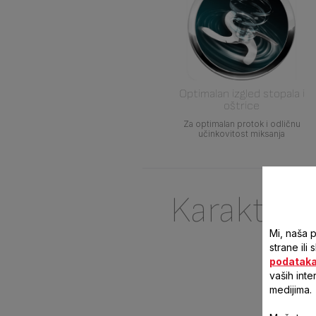
Optimalan izgled stopala i
oštrice
Za optimalan protok i odličnu
učinkovitost miksanja
Karakteri
Mi, naša 
strane ili
podatak
vaših inte
medijima.