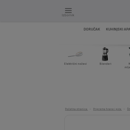
Izbornik
DORUČAK
KUHINJSKI AP
Električni noževi
Blenderi
M
mlj
Početna stranica
>
Priprema hrane i pića
>
Št