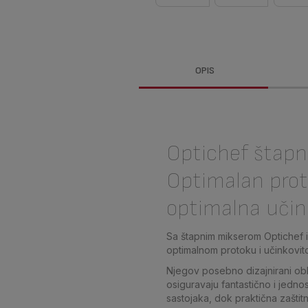
OPIS
Optichef štapn
Optimalan prot
optimalna učin
Sa štapnim mikserom Optichef iz
optimalnom protoku i učinkovito
Njegov posebno dizajnirani obli
osiguravaju fantastično i jedn
sastojaka, dok praktična zaštit