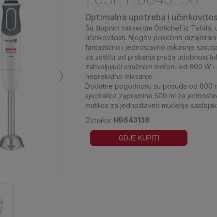
Optimalna upotreba i učinkovito
Sa štapnim mikserom Optichef iz Tefala, 
učinkovitosti. Njegov posebno dizajnirani 
fantastično i jednostavno mikasnje sastoj
za zaštitu od prskanja pruža udobnost tok
›
zahvaljujući snažnom motoru od 800 W i 
neprekidno miksanje.
Dodatne pogodnosti su posuda od 800 m
sjeckalica zapremine 500 ml za jednostavn
mutilica za jednostavno mućenje sastojak
Oznaka:
HB643138
GDJE KUPITI