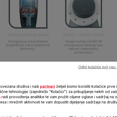
Zaštita protiv prskanja
Izdržljiv i snažan motor
Omogućava sve potrebne
Snaga motora od 800 W
pogodnosti tokom pripreme
omogućava miksanje bez
namirrnica.
napora i maksimalnu
učinkovitost
Odbij kolačiće koji nis
stike
povezana društva i naši
partneri
željeli bismo koristiti kolačiće prve i
 slične tehnologije (zajednički "Kolačići") za prikupljanje nekih od vaš
a
radi provođenja analitike te vam pružiti ciljane oglase i sadržaj na
resa i mrežnih aktivnosti te vam dopustiti dijeljenje sadržaja na druš