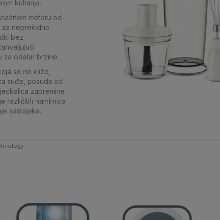
kom kuhanja.
i snažnom motoru od
a za neprekidno
diti bez
ahvaljujući
u za odabir brzine.
ja se ne kliže,
i za suđe, posuda od
jeckalica zapremine
 različitih namirnica
je sastojaka.
echnology