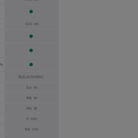
500 ml
đe
BIJELA/KVARC
0.4 W
NA W
NA W
0 min
NA min