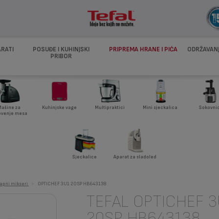
ARATI
POSUĐE I KUHINJSKI
PRIPREMA HRANE I PIĆA
ODRŽAVANJ
PRIBOR
ašine za
Kuhinjske vage
Multipraktici
Mini sjeckalica
Sokovnic
evenje mesa
Sjeckalice
Aparat za sladoled
apni mikseri
>
OPTICHEF 3U1 20SP HB643138
TEFAL OPTICHEF 3
20SP HB643138