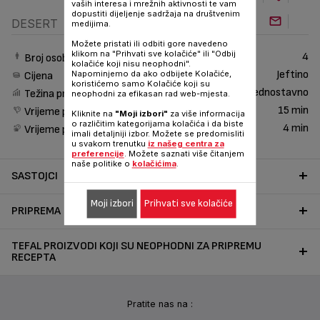
vaših interesa i mrežnih aktivnosti te vam
dopustiti dijeljenje sadržaja na društvenim
DESERT
medijima.
Možete pristati ili odbiti gore navedeno
klikom na "Prihvati sve kolačiće" ili "Odbij
4
Broj osoba
kolačiće koji nisu neophodni".
Jeftino
Napominjemo da ako odbijete Kolačiće,
Cijena
koristićemo samo Kolačiće koji su
Jednostavno
Težina pripreme
neophodni za efikasan rad web-mjesta.
15 min
Vrijeme pripreme
Kliknite na
"Moji izbori"
za više informacija
o različitim kategorijama kolačića i da biste
4 min
Vrijeme pripreme
imali detaljniji izbor. Možete se predomisliti
u svakom trenutku
iz našeg centra za
preferencije
. Možete saznati više čitanjem
naše politike o
kolačićima
.
SASTOJCI
Moji izbori
Prihvati sve kolačiće
PRIPREMA
TEFAL PROIZVODI KOJI SU NEOPHODNI ZA PRIPREMU
RECEPTA
Pratite nas na :