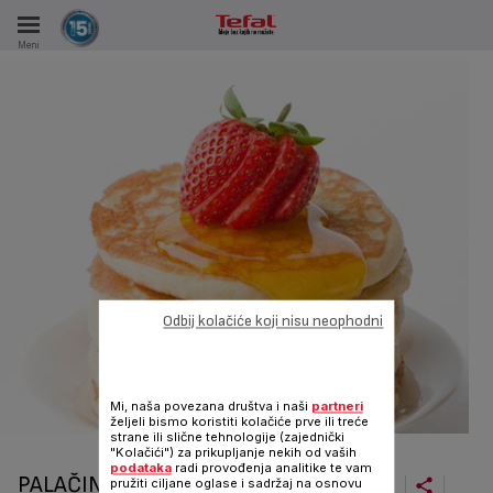
Meni
KA
VKE TOKOM 15 GODINA
A
Odbij kolačiće koji nisu neophodni
Mi, naša povezana društva i naši
partneri
željeli bismo koristiti kolačiće prve ili treće
strane ili slične tehnologije (zajednički
"Kolačići") za prikupljanje nekih od vaših
podataka
radi provođenja analitike te vam
PALAČINKE
pružiti ciljane oglase i sadržaj na osnovu