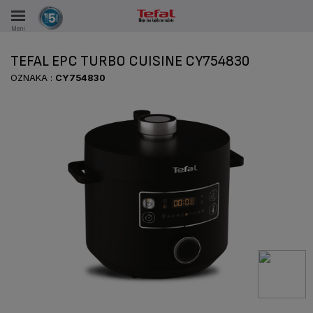
Meni
KA
TEFAL EPC TURBO CUISINE CY754830
VKE TOKOM 15 GODINA
OZNAKA :
CY754830
A