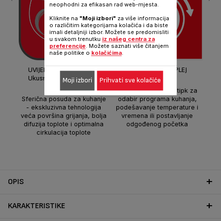
neophodni za efikasan rad web-mjesta.
Kliknite na
"Moji izbori"
za više informacija
o različitim kategorijama kolačića i da biste
imali detaljniji izbor. Možete se predomisliti
u svakom trenutku
iz našeg centra za
preferencije
. Možete saznati više čitanjem
Te
naše politike o
kolačićima
.
UVIJEK SLASNI REZULTATI
INTUITIVNI DISPLEJ
(D
Ukusnije, nježnije, sočnije
Moji izbori
Prihvati sve kolačiće
por
pos
Jedna jednostavna tipk za
il
Sferična posuda za kuhanje
odabir programa kuhanja,
- ekskluzivna tehnologija
podešavanje temperature i
veća površina grijanja, bolja
vremena ili postavljanje
difuzija toplote i optimalna
odgođenog početka
cirkulacija toplote
OPIS
KARAKTERISTIKE