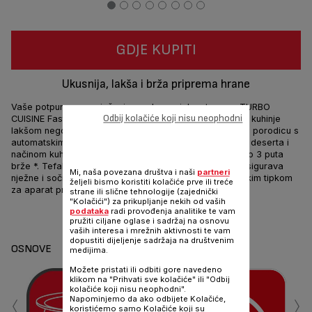
GDJE KUPITI
Ukusnija, lakša i brža priprema hrane
Vaše potpuno novo rješenje za ukusna jela u trenu: s TURBO
Odbij kolačiće koji nisu neophodni
CUISINE Fast Multicooker, čini pripremu ukusne domaće kuhinje
lakšom nego ikad. Umutite ukusna, korisna jela za cijelu porodicu s
automatskim programima bez napora, od početnika do deserta i
načinom kuhanja pod pritiskom za savršene rezultate do 3 puta
brže *. Tefal ekskluzivna sferična tehnologija posude osigurava
Mi, naša povezana društva i naši
partneri
nježne i sočne rezultate, s intuitivnom jednom upravljačkim tipkom
željeli bismo koristiti kolačiće prve ili treće
za aparat prilagođen korisniku.
strane ili slične tehnologije (zajednički
"Kolačići") za prikupljanje nekih od vaših
podataka
radi provođenja analitike te vam
Dijeli
Šalji
pružiti ciljane oglase i sadržaj na osnovu
vaših interesa i mrežnih aktivnosti te vam
dopustiti dijeljenje sadržaja na društvenim
OSNOVE
medijima.
Možete pristati ili odbiti gore navedeno
klikom na "Prihvati sve kolačiće" ili "Odbij
‹
›
kolačiće koji nisu neophodni".
Napominjemo da ako odbijete Kolačiće,
koristićemo samo Kolačiće koji su