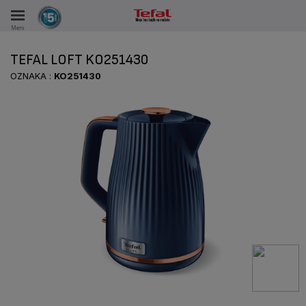
Meni
KA
TEFAL LOFT KO251430
VKE TOKOM 15 GODINA
OZNAKA :
KO251430
A