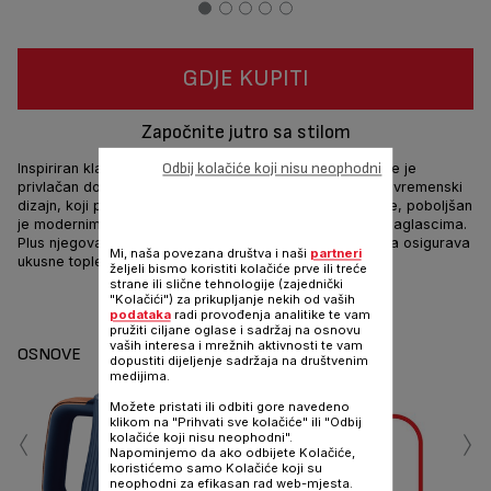
GDJE KUPITI
Započnite jutro sa stilom
Odbij kolačiće koji nisu neophodni
Inspiriran klasičnim britanskim kuhalom, Loft kuhalo vode je
privlačan dodatak bilo kojoj kuhinjskoj ploči. Njegov bezvremenski
dizajn, koji podsjeća na tradicionalno keramičko posuđe, poboljšan
je modernim dodirom i profinjenim bakreno obloženim naglascima.
Plus njegova paleta namjenskih, prikladnih karakteristika osigurava
Mi, naša povezana društva i naši
partneri
ukusne tople napitke za cijelu obitelj
željeli bismo koristiti kolačiće prve ili treće
strane ili slične tehnologije (zajednički
"Kolačići") za prikupljanje nekih od vaših
Dijeli
Šalji
podataka
radi provođenja analitike te vam
pružiti ciljane oglase i sadržaj na osnovu
vaših interesa i mrežnih aktivnosti te vam
OSNOVE
dopustiti dijeljenje sadržaja na društvenim
medijima.
Možete pristati ili odbiti gore navedeno
‹
›
klikom na "Prihvati sve kolačiće" ili "Odbij
kolačiće koji nisu neophodni".
Napominjemo da ako odbijete Kolačiće,
koristićemo samo Kolačiće koji su
neophodni za efikasan rad web-mjesta.