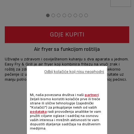
GDJE KUPITI
Air fryer sa funkcijom roštilja
Uživajte u zdravom i osviještenom kuhanju s dva aparata u jednom.
Easy Fry & Grill je air fryer koji kombinira fritezu na vrući zrak i
roštilj za zdravo prženje s malo ili nimalo ulja, uz besprijekorno
Odbij kolačiće koji nisu neophodni
pečenje iz udobnosti vaše kuhinje. Obećavajući brze rezultate uz
manju potrošnju energije, savršena je alternativa klasičnoj pećnici.
Dijeli
Šalji
Mi, naša povezana društva i naši
partneri
željeli bismo koristiti kolačiće prve ili treće
strane ili slične tehnologije (zajednički
"Kolačići") za prikupljanje nekih od vaših
podataka
radi provođenja analitike te vam
pružiti ciljane oglase i sadržaj na osnovu
vaših interesa i mrežnih aktivnosti te vam
dopustiti dijeljenje sadržaja na društvenim
medijima.