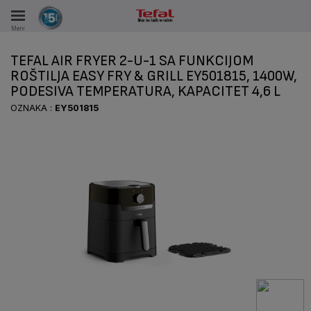
Meni
KA
TEFAL AIR FRYER 2-U-1 SA FUNKCIJOM
VKE TOKOM 15 GODINA
ROŠTILJA EASY FRY & GRILL EY501815, 1400W,
PODESIVA TEMPERATURA, KAPACITET 4,6 L
A
OZNAKA :
EY501815