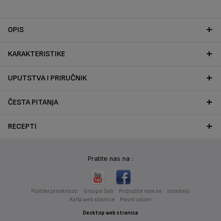
vrući zrak.*
OPIS
KARAKTERISTIKE
UPUTSTVA I PRIRUČNIK
ČESTA PITANJA
RECEPTI
Pratite nas na :
Politika privatnosti
Groupe Seb
Pridružite nam se
Izumitelji
Karta web stranice
Pravni uslovi
Desktop web stranica