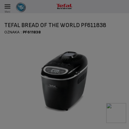
Meni
KA
TEFAL BREAD OF THE WORLD PF611838
VKE TOKOM 15 GODINA
OZNAKA :
PF611838
A