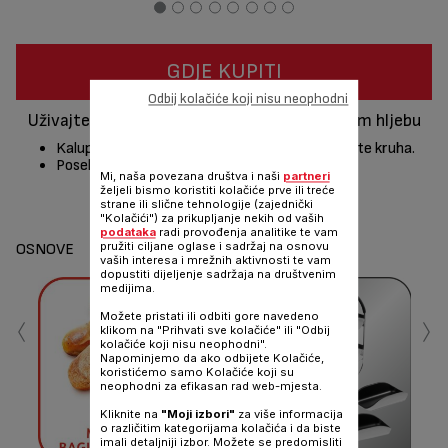
GDJE KUPITI
Odbij kolačiće koji nisu neophodni
Uživajte u okusima svijeta zahvaljujući vašem hljebu
Kalup za baguette i ravni kalup za različite vrste kruha.
Posebna knjiga recepata sa receptima svijeta.
Mi, naša povezana društva i naši
partneri
željeli bismo koristiti kolačiće prve ili treće
Dijeli
Šalji
strane ili slične tehnologije (zajednički
"Kolačići") za prikupljanje nekih od vaših
podataka
radi provođenja analitike te vam
pružiti ciljane oglase i sadržaj na osnovu
OSNOVE
vaših interesa i mrežnih aktivnosti te vam
dopustiti dijeljenje sadržaja na društvenim
medijima.
‹
›
Možete pristati ili odbiti gore navedeno
klikom na "Prihvati sve kolačiće" ili "Odbij
kolačiće koji nisu neophodni".
Napominjemo da ako odbijete Kolačiće,
koristićemo samo Kolačiće koji su
neophodni za efikasan rad web-mjesta.
H
Kliknite na
"Moji izbori"
za više informacija
o različitim kategorijama kolačića i da biste
imali detaljniji izbor. Možete se predomisliti