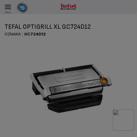
Meni
KA
TEFAL OPTIGRILL XL GC724D12
VKE TOKOM 15 GODINA
OZNAKA :
GC724D12
A