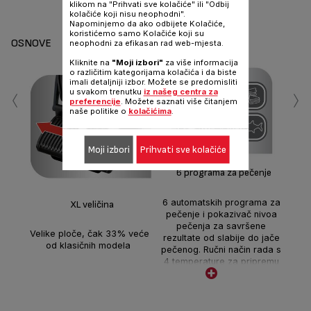
klikom na "Prihvati sve kolačiće" ili "Odbij
Dijeli
Šalji
kolačiće koji nisu neophodni".
Napominjemo da ako odbijete Kolačiće,
koristićemo samo Kolačiće koji su
OSNOVE
neophodni za efikasan rad web-mjesta.
Kliknite na
"Moji izbori"
za više informacija
o različitim kategorijama kolačića i da biste
‹
›
imali detaljniji izbor. Možete se predomisliti
u svakom trenutku
iz našeg centra za
preferencije
. Možete saznati više čitanjem
naše politike o
kolačićima
.
P
Moji izbori
Prihvati sve kolačiće
6 programa za pečenje
Pr
z
peč
6 automatskih programa za
XL veličina
pok
pečenje i pokazivač nivoa
i
pečenja za savršene
Velike ploče, čak 33% veće
s
rezultate od slabije do jače
od klasičnih modela
ob
pečenog. Ručni način rada s
me
4 temperature za pripremu
različitih vrsta hrane:
Burger, Perad, Sendvič,
Kobasice, Crveno meso,
Riba.