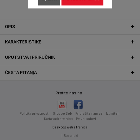
OPIS
KARAKTERISTIKE
UPUTSTVA I PRIRUČNIK
ČESTA PITANJA
Pratite nas na :
Politika privatnosti
Groupe Seb
Pridružite nam se
Izumitelji
Karta web stranice
Pravni uslovi
Desktop web stranica
|
Bosanski