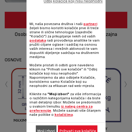
Odbij kolačiće koji nisu neophodni
GDJE KUPITI
Mi, naša povezana društva i naši
partneri
željeli bismo koristiti kolačiće prve ili treće
strane ili slične tehnologije (zajednički
Osobna vaga jednostavnog i modernog dizajna
"Kolačići") za prikupljanje nekih od vaših
podataka
radi provođenja analitike te vam
pružiti ciljane oglase i sadržaj na osnovu
Dijeli
Šalji
vaših interesa i mrežnih aktivnosti te vam
dopustiti dijeljenje sadržaja na društvenim
medijima.
OSNOVE
Možete pristati ili odbiti gore navedeno
klikom na "Prihvati sve kolačiće" ili "Odbij
kolačiće koji nisu neophodni".
‹
›
Napominjemo da ako odbijete Kolačiće,
koristićemo samo Kolačiće koji su
neophodni za efikasan rad web-mjesta.
Kliknite na
"Moji izbori"
za više informacija
o različitim kategorijama kolačića i da biste
imali detaljniji izbor. Možete se predomisliti
u svakom trenutku
iz našeg centra za
preferencije
. Možete saznati više čitanjem
naše politike o
kolačićima
.
MAXIMUM COMFORT OF USE
High capacity
Moji izbori
Prihvati sve kolačiće