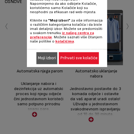
OSNOVE
Napominjemo da ako odbijete Kolačiće,
koristićemo samo Kolačiće koji su
neophodni za efikasan rad web-mjesta.
‹
›
Kliknite na
"Moji izbori"
za više informacija
o različitim kategorijama kolačića i da biste
imali detaljniji izbor. Možete se predomisliti
u svakom trenutku
iz našeg centra za
preferencije
. Možete saznati više čitanjem
naše politike o
kolačićima
.
Moji izbori
Prihvati sve kolačiće
Sman
o
i
Automatska njega parom
Automatsko uklanjanje
min
nabora
jak
Uklanjanje nabora i
kad
dezinfekcija uz automatski
Jednostavno postavite do 3
*
proces koji njegu odjeće
komada odjeće i ostavite
lab
čini jednostavnom koristeći
da vaš aparat uradi ostalo!
rad
samo potpuno prirodnu
Uživajte u jednostavnom
snagu pare.
svakodnevnom ispravljanju
od 10 do 30 minuta.