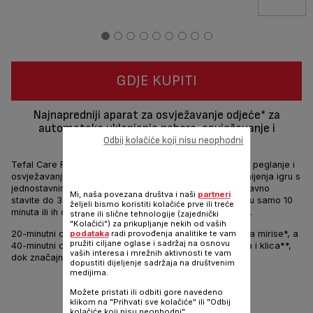
GDJE KUPITI
Najnapredniji aparat za osvježavanje odjeće* za
automatsko uklanjanje nabora, osvježavanje i
dezinfekciju
Odbij kolačiće koji nisu neophodni
Tefal Care For You prvi automatski aparat za vertikalno peglanje i
osvježavanje tkanina rješenje je za njegu odjeće koje mijenja igru ​​s
jednostavnim procesom koji ne može biti lakši. Jednostavno
Mi, naša povezana društva i naši
partneri
stavite do 3 komada odjeće za brzo uklanjanje nabora u samo 10
željeli bismo koristiti kolačiće prve ili treće
minuta ili ih ostavite do 30 minuta za tvrdokorne nabore.
strane ili slične tehnologije (zajednički
"Kolačići") za prikupljanje nekih od vaših
20-minutni ciklus bez napora brzo osvježava i uklanjanja mirise*, a
podataka
radi provođenja analitike te vam
pružiti ciljane oglase i sadržaj na osnovu
40-minutni ciklus pare ubija do 99,99% virusa, bakterija i klica**,
vaših interesa i mrežnih aktivnosti te vam
dok značajno smanjuje alergene.**
dopustiti dijeljenje sadržaja na društvenim
medijima.
Dijeli
Šalji
Možete pristati ili odbiti gore navedeno
klikom na "Prihvati sve kolačiće" ili "Odbij
kolačiće koji nisu neophodni".