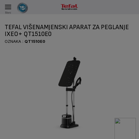
Meni
KA
TEFAL VIŠENAMJENSKI APARAT ZA PEGLANJE
VKE TOKOM 15 GODINA
IXEO+ QT1510E0
OZNAKA :
QT1510E0
A