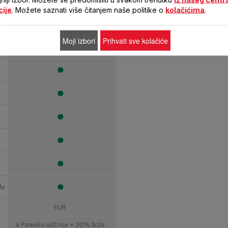
cije
. Možete saznati više čitanjem naše politike o
kolačićima
.
Moji izbori
Prihvati sve kolačiće
Nehrđajući čelik
đe
EUR
4 Powelix oštrice = 30% brže