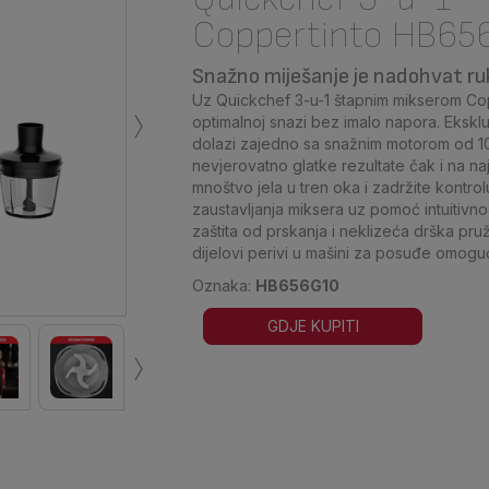
Coppertinto HB65
Snažno miješanje je nadohvat ru
›
Uz Quickchef 3-u-1 štapnim mikserom Copp
optimalnoj snazi bez imalo napora. Ekskl
dolazi zajedno sa snažnim motorom od 1
nevjerovatno glatke rezultate čak i na naj
mnoštvo jela u tren oka i zadržite kontro
zaustavljanja miksera uz pomoć intuitiv
zaštita od prskanja i neklizeća drška pr
dijelovi perivi u mašini za posuđe omogu
Oznaka:
HB656G10
GDJE KUPITI
›