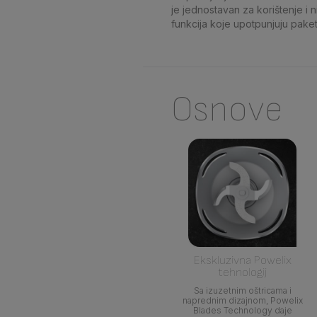
je jednostavan za korištenje i 
funkcija koje upotpunjuju paket
Osnove
Ekskluzivna Powelix
tehnologij
Sa izuzetnim oštricama i
naprednim dizajnom, Powelix
Blades Technology daje