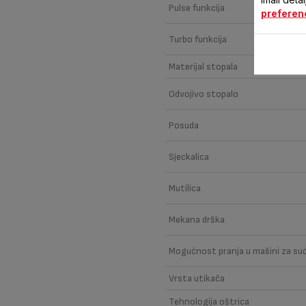
Pulse funkcija
preferen
Turbo funkcija
Materijal stopala
Odvojivo stopalo
Posuda
Sjeckalica
Mutilica
Mekana drška
Mogućnost pranja u mašini za su
Vrsta utikača
Tehnologija oštrica