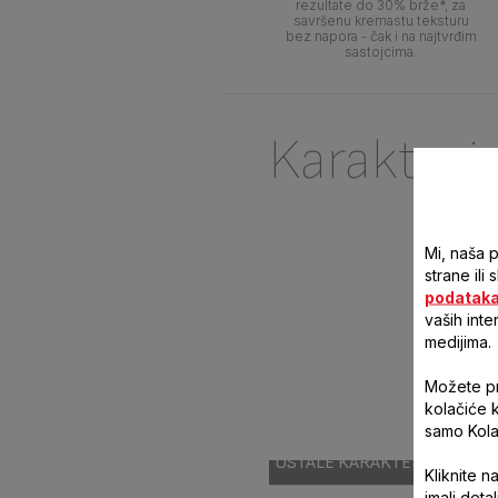
rezultate do 30% brže*, za
savršenu kremastu teksturu
bez napora - čak i na najtvrđim
sastojcima.
Karakteri
Mi, naša 
strane ili
podatak
vaših inte
medijima.
Možete pri
kolačiće 
samo Kola
OSTALE KARAKTERISTIKE
Kliknite n
imali deta