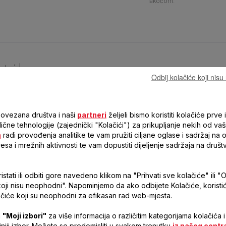
lakoćom.
stike
Odbij kolačiće koji nis
povezana društva i naši
partneri
željeli bismo koristiti kolačiće prve i
 slične tehnologije (zajednički "Kolačići") za prikupljanje nekih od vaš
a
radi provođenja analitike te vam pružiti ciljane oglase i sadržaj na
resa i mrežnih aktivnosti te vam dopustiti dijeljenje sadržaja na druš
stati ili odbiti gore navedeno klikom na "Prihvati sve kolačiće" ili "O
TEFAL ŠTAPNI MIKSER
koji nisu neophodni". Napominjemo da ako odbijete Kolačiće, korist
QUICKCHEF 3-U-1
čiće koji su neophodni za efikasan rad web-mjesta.
COPPERTINTO HB656G10
a
"Moji izbori"
za više informacija o različitim kategorijama kolačića i
ljniji izbor. Možete se predomisliti u svakom trenutku
iz našeg centr