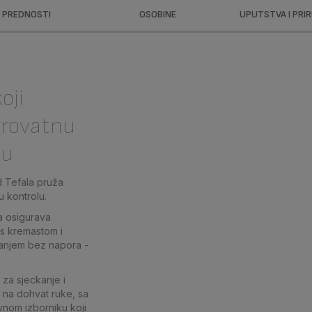
PREDNOSTI
OSOBINE
UPUTSTVA I PRI
oji
erovatnu
nu
d Tefala pruža
 kontrolu.
a osigurava
 s kremastom i
anjem bez napora -
 za sjeckanje i
 na dohvat ruke, sa
ivnom izborniku koji