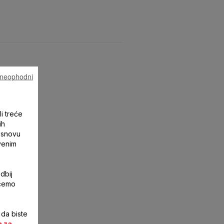
u neophodni
li treće
ih
 osnovu
tvenim
dbij
ićemo
 da biste
a za