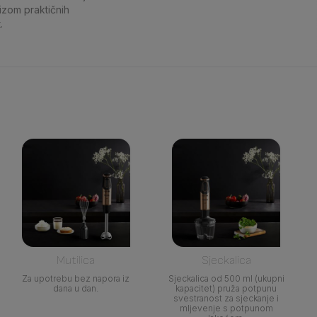
nizom praktičnih
.
Mutilica
Sjeckalica
Za upotrebu bez napora iz
Sjeckalica od 500 ml (ukupni
dana u dan.
kapacitet) pruža potpunu
svestranost za sjeckanje i
mljevenje s potpunom