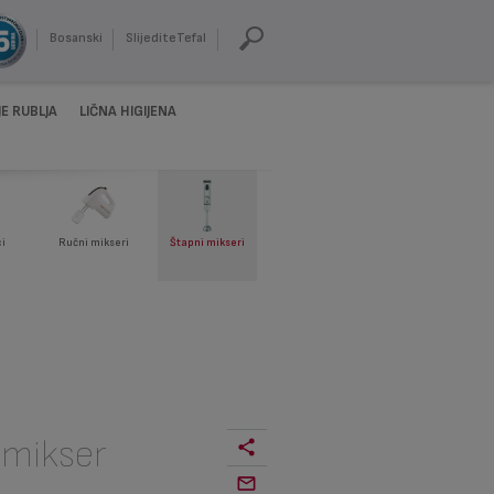
Bosanski
SlijediteTefal
E RUBLJA
LIČNA HIGIJENA
i
Ručni mikseri
Štapni mikseri
 mikser