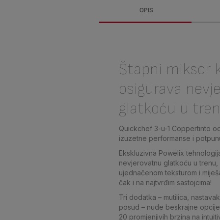
OPIS
Štapni mikser k
osigurava nevj
glatkoću u tre
Quickchef 3-u-1 Coppertinto o
izuzetne performanse i potpunu
Ekskluzivna Powelix tehnologij
nevjerovatnu glatkoću u trenu,
ujednačenom teksturom i miješ
čak i na najtvrđim sastojcima!
Tri dodatka – mutilica, nastavak
posud – nude beskrajne opcije
20 promjenjivih brzina na intuit