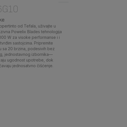
6G10
ke
ertinto od Tefala, uživajte u
uzivna Powelix Blades tehnologija
000 W za visoke performanse i i
tvrđim sastojcima. Pripremite
lu sa 20 brzina, podesivih bez
nog, jednostavnog izbornika—
užaju ugodnost upotrebe, dok
ćavaju jednosatvno čišćenje.