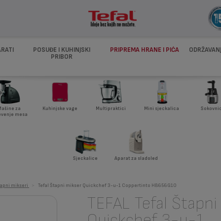
ARATI
POSUĐE I KUHINJSKI
PRIPREMA HRANE I PIĆA
ODRŽAVANJ
PRIBOR
ašine za
Kuhinjske vage
Multipraktici
Mini sjeckalica
Sokovnic
evenje mesa
Sjeckalice
Aparat za sladoled
apni mikseri
>
Tefal Štapni mikser Quickchef 3-u-1 Coppertinto HB656G10
TEFAL Tefal Štapni
Quickchef 3-u-1