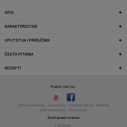
OPIS
KARAKTERISTIKE
UPUTSTVA I PRIRUČNIK
ČESTA PITANJA
RECEPTI
Pratite nas na :
Politika privatnosti
Groupe Seb
Pridružite nam se
Izumitelji
Karta web stranice
Pravni uslovi
Desktop web stranica
|
Bosanski