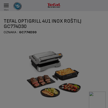
Meni
KA
TEFAL OPTIGRILL 4U1 INOX ROŠTILJ
VKE TOKOM 15 GODINA
GC774D30
OZNAKA :
GC774D30
A