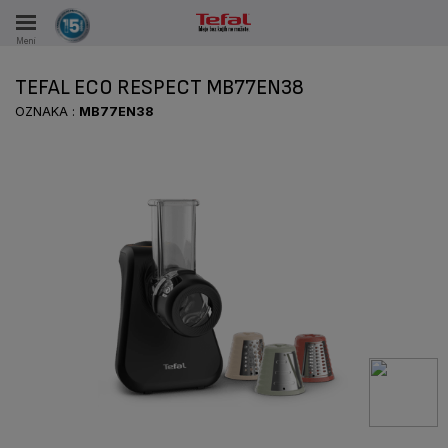
Meni
KA
TEFAL ECO RESPECT MB77EN38
VKE TOKOM 15 GODINA
OZNAKA :
MB77EN38
A