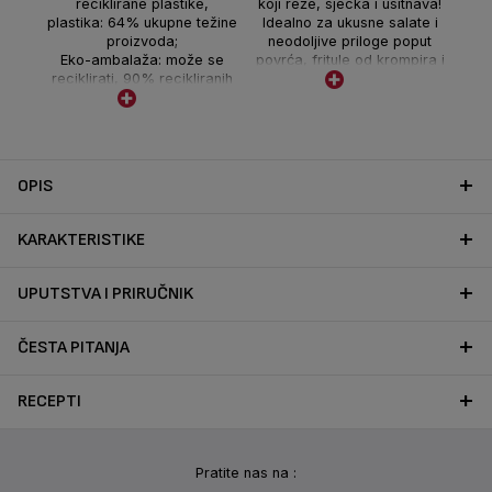
reciklirane plastike,
koji reže, sjecka i usitnava!
plastika: 64% ukupne težine
Idealno za ukusne salate i
proizvoda;
neodoljive priloge poput
Eko-ambalaža: može se
povrća, fritule od krompira i
reciklirati, 90% recikliranih
još mnogo toga.
vlakana, tinta na bazi vode,
0 plastika;
87% proizvoda koji se
može reciklirati, prilikom
zamjene vašeg aparata,
OPIS
odložite ga na pravo mjesto
za recikliranje
KARAKTERISTIKE
UPUTSTVA I PRIRUČNIK
ČESTA PITANJA
RECEPTI
Pratite nas na :