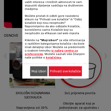
vaših interesa i mrežnih aktivnosti te vam
dopustiti dijeljenje sadržaja na društvenim
medijima.
Možete pristati ili odbiti gore navedeno
klikom na "Prihvati sve kolačiće" ili "Odbij
kolačiće koji nisu neophodni".
Napominjemo da ako odbijete Kolačiće,
koristićemo samo Kolačiće koji su
neophodni za efikasan rad web-mjesta.
OSNOVE
Kliknite na
"Moji izbori"
za više informacija
o različitim kategorijama kolačića i da biste
imali detaljniji izbor. Možete se predomisliti
‹
›
u svakom trenutku
iz našeg centra za
preferencije
. Možete saznati više čitanjem
naše politike o
kolačićima
.
Moji izbori
Prihvati sve kolačiće
S
j
EKOLOŠKI DIZAJNIRANA
3u1 priprema povrća
je
SJECKALICA
b
Otkrijte aparat koji je
Napravljena od 39%
jednostavan za upotrebu i
izuz