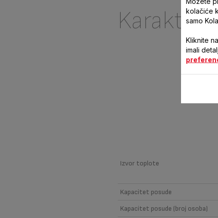
Možete pri
Karakteri
kolačiće 
samo Kola
Kliknite n
imali deta
preferen
Izvor toplote
Kapacitet posude
Kapacitet posude (broj osoba)