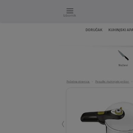
Izbornik
DORUČAK
KUHINJSKI AP
Noževi
Početna stranica
>
Posuđe i kuhinjski pribor
>
‹