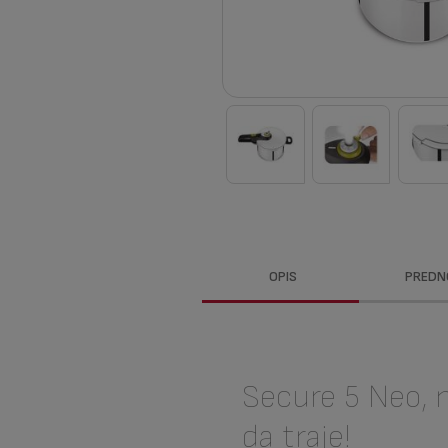
OPIS
PREDN
Secure 5 Neo, 
da traje!