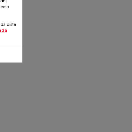
dbij
ićemo
 da biste
a za