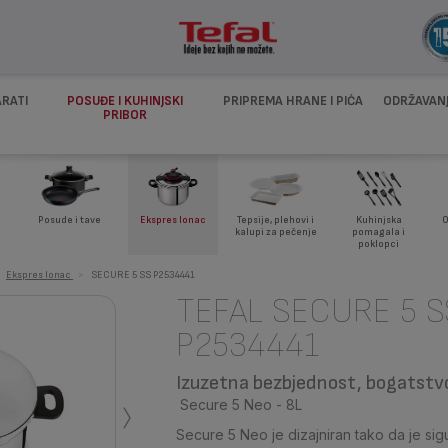
ARATI
POSUĐE I KUHINJSKI
PRIPREMA HRANE I PIĆA
ODRŽAVANJ
PRIBOR
Posude i tave
Ekspres lonac
Tepsije, plehovi i
Kuhinjska
O
kalupi za pečenje
pomagala i
poklopci
Ekspres lonac
>
SECURE 5 SS P2534441
TEFAL SECURE 5 S
P2534441
Izuzetna bezbjednost, bogatstv
›
Secure 5 Neo - 8L
Secure 5 Neo je dizajniran tako da je si