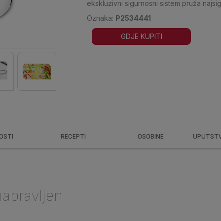
ekskluzivni sigurnosni sistem pruža najsi
Oznaka:
P2534441
GDJE KUPITI
OSTI
RECEPTI
OSOBINE
UPUTSTVA
napravljen