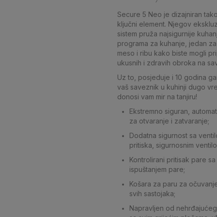
Secure 5 Neo je dizajniran tako
ključni element. Njegov ekskluz
sistem pruža najsigurnije kuhan
programa za kuhanje, jedan za 
meso i ribu kako biste mogli pr
ukusnih i zdravih obroka na sa
Uz to, posjeduje i 10 godina ga
vaš saveznik u kuhinji dugo v
donosi vam mir na tanjiru!
Ekstremno siguran, automat
za otvaranje i zatvaranje;
Dodatna sigurnost sa venti
pritiska, sigurnosnim ventil
Kontrolirani pritisak pare sa
ispuštanjem pare;
Košara za paru za očuvanje
svih sastojaka;
Napravljen od nehrđajućeg 