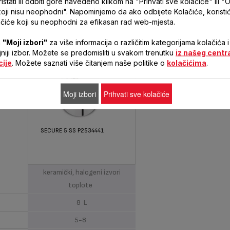
stati ili odbiti gore navedeno klikom na "Prihvati sve kolačiće" ili "O
stike
koji nisu neophodni". Napominjemo da ako odbijete Kolačiće, korist
čiće koji su neophodni za efikasan rad web-mjesta.
a
"Moji izbori"
za više informacija o različitim kategorijama kolačića i
ljniji izbor. Možete se predomisliti u svakom trenutku
iz našeg centr
cije
. Možete saznati više čitanjem naše politike o
kolačićima
.
Moji izbori
Prihvati sve kolačiće
SECURE 5 SS P2534441
Indukcioni, gasni, električki,
keramički, halogeni izvori
toplote
8 L
5-8