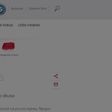
Bosanski
SlijediteTefal
E RUBLJA
LIČNA HIGIJENA
dlaganje hrane
S
o okusa
gurnost na prvom mjestu. Njegov