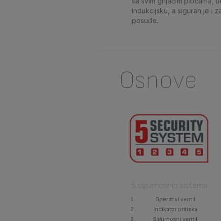
sa svim grijaćim pločama, uk
indukcijsku, a siguran je i 
posuđe.
Osnove
5 sigurnosnih sistema
Operativi ventil
Indikator pritiska
Sigurnosni ventil