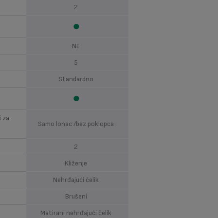
2
NE
5
Standardno
i za
Samo lonac /bez poklopca
2
Kliženje
Nehrđajući čelik
Brušeni
Matirani nehrđajući čelik