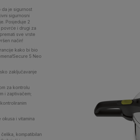
 da je sigurnost
ivni sigurnosni
je. Posjeduje 2
povrće i drugi za
ipremati sve vrste
vršen način!
rancije kako bi bio
remena!Secure 5 Neo
sko zaključavanje
lom za kontrolu
om i zaptivačem;
 kontroliranim
 okusa i vitamina
čelika, kompatibilan