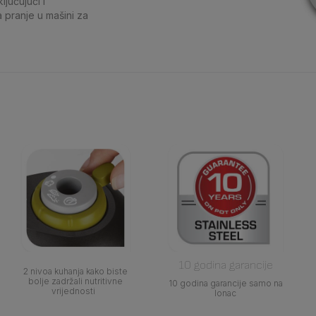
ljučujući i
za pranje u mašini za
10 godina garancije
2 nivoa kuhanja kako biste
bolje zadržali nutritivne
10 godina garancije samo na
vrijednosti
lonac