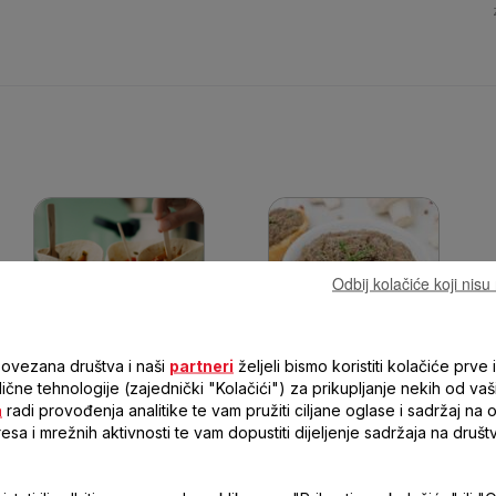
Odbij kolačiće koji nis
Tortilja sa jagnjetinom
Pašteta od gljiva
povezana društva i naši
partneri
željeli bismo koristiti kolačiće prve i
Težina pripreme :
Jednostavno
Težina pripreme :
Veoma
T
 slične tehnologije (zajednički "Kolačići") za prikupljanje nekih od vaš
Vrijeme :
18min
jednostavno
Vrijeme :
40min
a
radi provođenja analitike te vam pružiti ciljane oglase i sadržaj na
resa i mrežnih aktivnosti te vam dopustiti dijeljenje sadržaja na druš